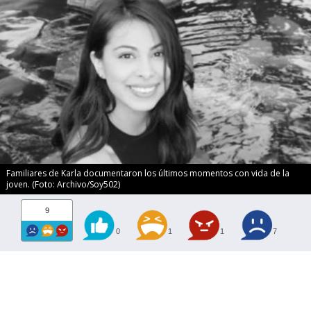
Familiares de Karla documentaron los últimos momentos con vida de la
joven. (Foto: Archivo/Soy502)
9
0
1
1
7