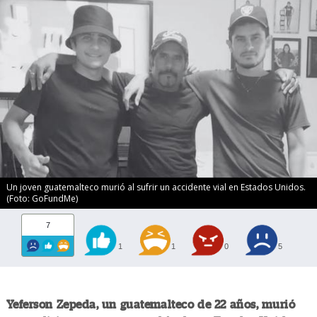
Un joven guatemalteco murió al sufrir un accidente vial en Estados Unidos.
(Foto: GoFundMe)
7
1
1
0
5
Yeferson Zepeda, un guatemalteco de 22 años, murió