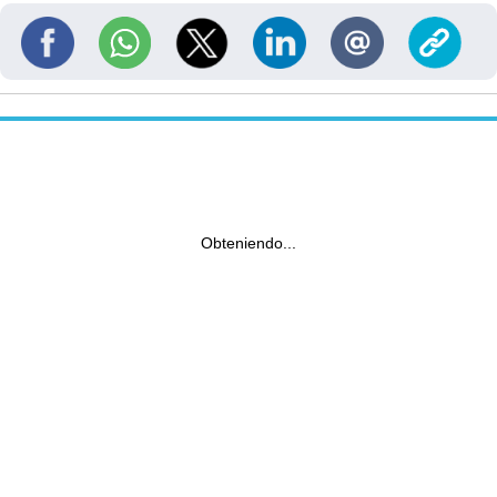
Obteniendo...