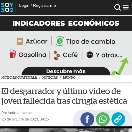
Login
/
Registrarme
NOTICIAS GUATEMALA
/
NOTICIAS
/
MUNDO
El desgarrador y último video de
joven fallecida tras cirugía estética
Por Andrea Llamas
25 de octubre de 2023, 09:25