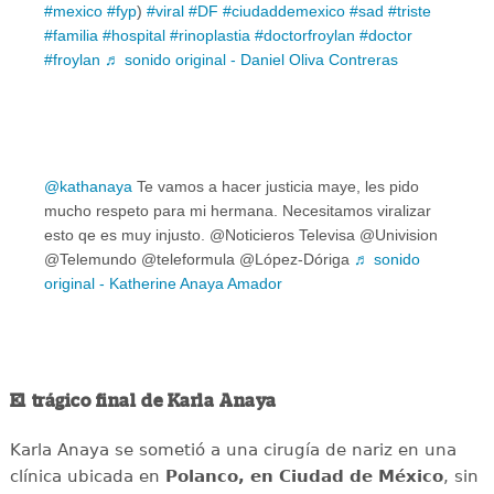
#mexico
#fyp
)
#viral
#DF
#ciudaddemexico
#sad
#triste
#familia
#hospital
#rinoplastia
#doctorfroylan
#doctor
#froylan
♬ sonido original - Daniel Oliva Contreras
@kathanaya
Te vamos a hacer justicia maye, les pido
mucho respeto para mi hermana. Necesitamos viralizar
esto qe es muy injusto. @Noticieros Televisa @Univision
@Telemundo @teleformula @López-Dóriga
♬ sonido
original - Katherine Anaya Amador
El trágico final de Karla Anaya
Karla Anaya se sometió a una cirugía de nariz en una
clínica ubicada en
Polanco, en Ciudad de México
, sin