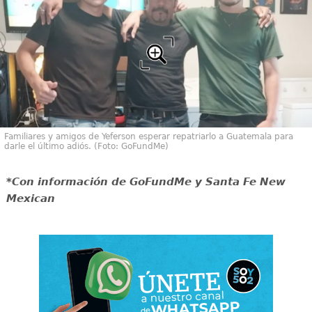
Familiares y amigos de Yeferson esperar repatriarlo a Guatemala para
darle el último adiós. (Foto: GoFundMe)
*Con información de GoFundMe y Santa Fe New
Mexican