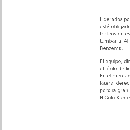
Liderados por
está obligad
trofeos en e
tumbar al Al
Benzema.
El equipo, di
el título de 
En el mercad
lateral dere
pero la gran
N'Golo Kanté