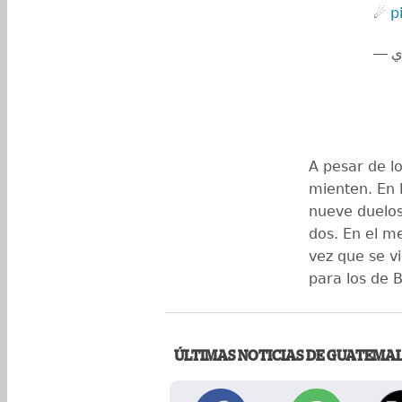
☄️
p
A pesar de l
mienten. En l
nueve duelos
dos. En el m
vez que se vi
para los de
ÚLTIMAS NOTICIAS DE GUATEMA