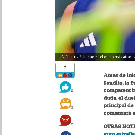
Al Nassr y Al Ittihad es el duelo más atract
7
Antes de ini
Saudita, la 
competencia 
0
duda, el duel
principal de
3
comenzará el
2
OTRAS NOTI
gran estrella