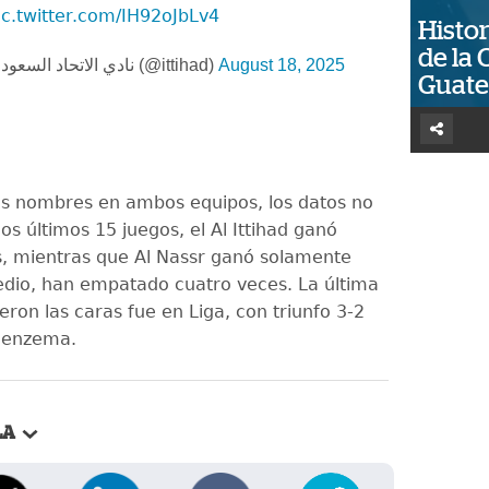
ic.twitter.com/IH92oJbLv4
Histor
de la 
— نادي الاتحاد السعودي (@ittihad)
August 18, 2025
Guat
os nombres en ambos equipos, los datos no
os últimos 15 juegos, el Al Ittihad ganó
, mientras que Al Nassr ganó solamente
edio, han empatado cuatro veces. La última
eron las caras fue en Liga, con triunfo 3-2
 Benzema.
LA