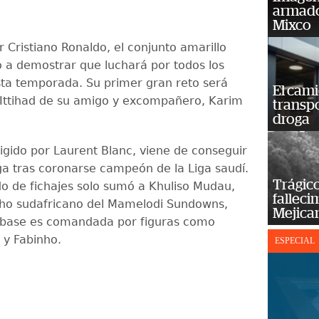
armado
Mixco
 Cristiano Ronaldo, el conjunto amarillo
o a demostrar que luchará por todos los
sta temporada. Su primer gran reto será
El cam
 Ittihad de su amigo y excompañero, Karim
transp
droga
rigido por Laurent Blanc, viene de conseguir
liga tras coronarse campeón de la Liga saudí.
Trágico
o de fichajes solo sumó a Khuliso Mudau,
falleci
cho sudafricano del Mamelodi Sundowns,
Mejica
 base es comandada por figuras como
 y Fabinho.
ESPECIAL