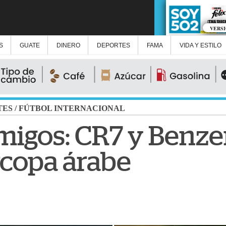
VERS
S
GUATE
DINERO
DEPORTES
FAMA
VIDA Y ESTILO
TES
/
FÚTBOL INTERNACIONAL
migos: CR7 y Benz
rcopa árabe