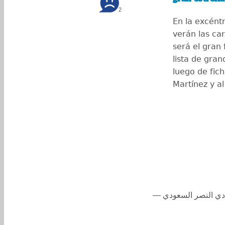
2
En la excént
verán las ca
será el gran 
lista de gran
luego de fich
Martínez y al