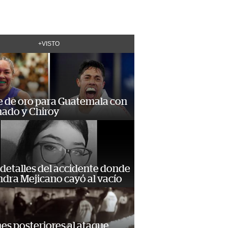
+VISTO
e de oro para Guatemala con
ado y Chiroy
detalles del accidente donde
dra Mejicano cayó al vacío
s posteriores al ataque