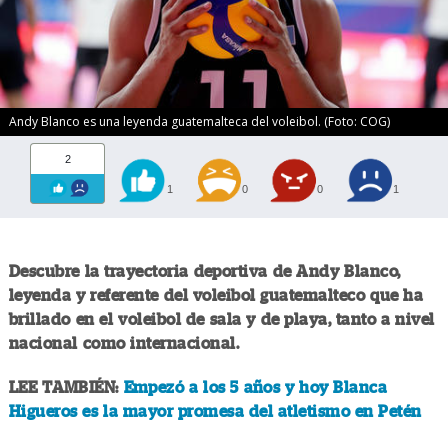
Andy Blanco es una leyenda guatemalteca del voleibol. (Foto: COG)
2
1
0
0
1
Descubre la trayectoria deportiva de Andy Blanco,
leyenda y referente del voleibol guatemalteco que ha
brillado en el voleibol de sala y de playa, tanto a nivel
nacional como internacional.
LEE TAMBIÉN:
Empezó a los 5 años y hoy Blanca
Higueros es la mayor promesa del atletismo en Petén