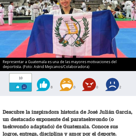
Representar a Guatemala es una de las mayores motivaciones del
deportista. (Foto: Astrid Mejicanos/Colaboradora)
10
8
0
0
2
Descubre la inspiradora historia de José Julián García,
un destacado exponente del parataekwondo (o
taekwondo adaptado) de Guatemala. Conoce sus
logros, entrega, disciplina y amor por el deporte.