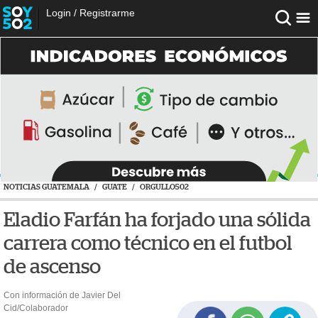
Login
/
Registrarme
NOTICIAS GUATEMALA
/
GUATE
/
ORGULLO502
Eladio Farfán ha forjado una sólida
carrera como técnico en el futbol
de ascenso
Con información de Javier Del
Cid/Colaborador