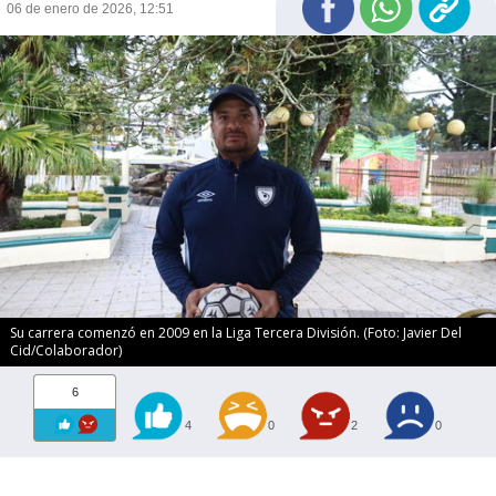
06 de enero de 2026, 12:51
Su carrera comenzó en 2009 en la Liga Tercera División. (Foto: Javier Del
Cid/Colaborador)
6
4
0
2
0