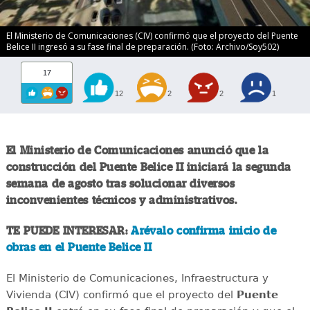
El Ministerio de Comunicaciones (CIV) confirmó que el proyecto del Puente
Belice II ingresó a su fase final de preparación. (Foto: Archivo/Soy502)
17
12
2
2
1
El Ministerio de Comunicaciones anunció que la
construcción del Puente Belice II iniciará la segunda
semana de agosto tras solucionar diversos
inconvenientes técnicos y administrativos.
TE PUEDE INTERESAR:
Arévalo confirma inicio de
obras en el Puente Belice II
El Ministerio de Comunicaciones, Infraestructura y
Vivienda (CIV) confirmó que el proyecto del
Puente