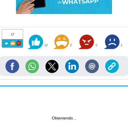
17
12
2
2
1
Obteniendo...