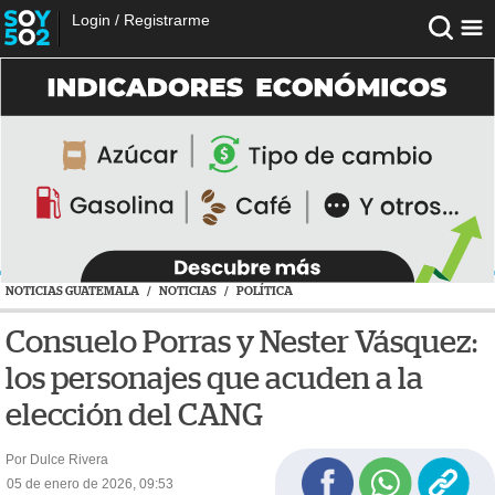
Login
/
Registrarme
NOTICIAS GUATEMALA
/
NOTICIAS
/
POLÍTICA
Consuelo Porras y Nester Vásquez:
los personajes que acuden a la
elección del CANG
Por Dulce Rivera
05 de enero de 2026, 09:53