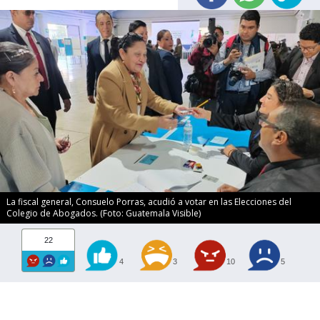
La fiscal general, Consuelo Porras, acudió a votar en las Elecciones del
Colegio de Abogados. (Foto: Guatemala Visible)
22
4
3
10
5