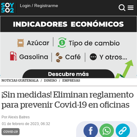
Login
/
Registrarme
NOTICIAS GUATEMALA
/
DINERO
/
EMPRESAS
¡Sin medidas! Eliminan reglamento
para prevenir Covid-19 en oficinas
Por Alexis Batres
01 de febrero de 2023, 06:32
COVID-19