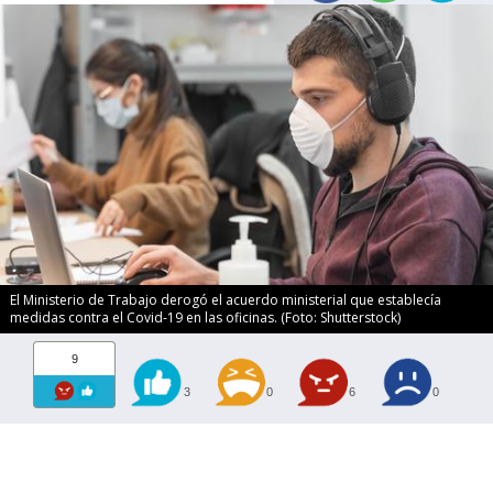
El Ministerio de Trabajo derogó el acuerdo ministerial que establecía
medidas contra el Covid-19 en las oficinas. (Foto: Shutterstock)
9
3
0
6
0