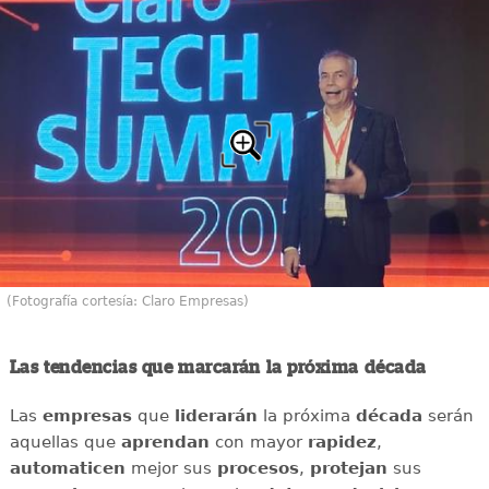
(Fotografía cortesía: Claro Empresas)
Las tendencias que marcarán la próxima década
Las
empresas
que
liderarán
la próxima
década
serán
aquellas que
aprendan
con mayor
rapidez
,
automaticen
mejor sus
procesos
,
protejan
sus