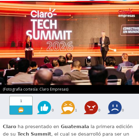
(Fotografía cortesía: Claro Empresas)
1
0
1
0
0
Claro
ha presentado en
Guatemala
la primera edición
de su
Tech Summit
, el cual se desarrolló para ser un