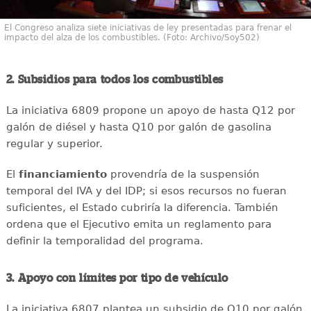
El Congreso analiza siete iniciativas de ley presentadas para frenar el
impacto del alza de los combustibles. (Foto: Archivo/Soy502)
2. Subsidios para todos los combustibles
La iniciativa 6809 propone un apoyo de hasta Q12 por
galón de diésel y hasta Q10 por galón de gasolina
regular y superior.
El
financiamiento
provendría de la suspensión
temporal del IVA y del IDP; si esos recursos no fueran
suficientes, el Estado cubriría la diferencia. También
ordena que el Ejecutivo emita un reglamento para
definir la temporalidad del programa.
3. Apoyo con límites por tipo de vehículo
La iniciativa 6807 plantea un subsidio de Q10 por galón