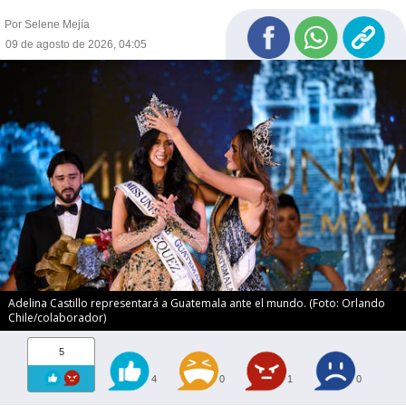
Por Selene Mejía
09 de agosto de 2026, 04:05
Adelina Castillo representará a Guatemala ante el mundo. (Foto: Orlando
Chile/colaborador)
5
4
0
1
0