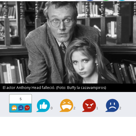
El actor Anthony Head falleció. (Foto: Buffy la cazavampiros)
5
0
2
1
2