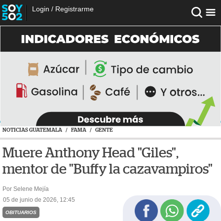
Login
/
Registrarme
NOTICIAS GUATEMALA
/
FAMA
/
GENTE
Muere Anthony Head "Giles",
mentor de "Buffy la cazavampiros"
Por Selene Mejía
05 de junio de 2026, 12:45
OBITUARIOS