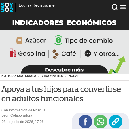
Login
/
Registrarme
NOTICIAS GUATEMALA
/
VIDA Y ESTILO
/
HOGAR
Apoya a tus hijos para convertirse
en adultos funcionales
Con información de Priscilla
León/Colaboradora
08 de junio de 2026, 17:06