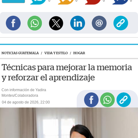
0
0
0
0
NOTICIAS GUATEMALA
/
VIDA Y ESTILO
/
HOGAR
Técnicas para mejorar la memoria
y reforzar el aprendizaje
Con información de Yadira
Montes/Colaboradora
04 de agosto de 2026, 22:00