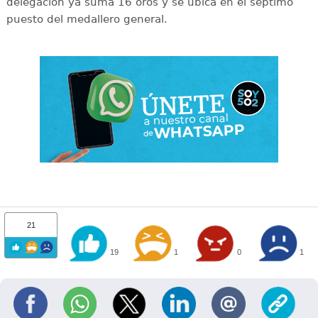
delegación ya suma 16 oros y se ubica en el séptimo
puesto del medallero general.
21
19
1
0
1