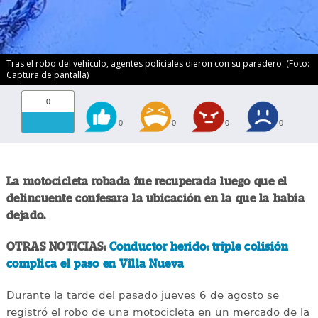
Tras el robo del vehículo, agentes policiales dieron con su paradero. (Foto:
Captura de pantalla)
0
0
0
0
0
La motocicleta robada fue recuperada luego que el
delincuente confesara la ubicación en la que la había
dejado.
OTRAS NOTICIAS:
Conductor herido: triple colisión
complica el paso en Villa Nueva
Durante la tarde del pasado jueves 6 de agosto se
registró el robo de una motocicleta en un mercado de la