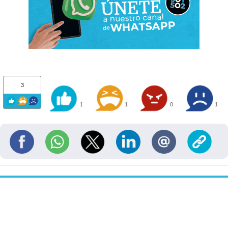
3
1
1
0
1