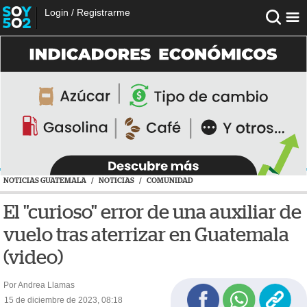
Login
/
Registrarme
NOTICIAS GUATEMALA
/
NOTICIAS
/
COMUNIDAD
El "curioso" error de una auxiliar de
vuelo tras aterrizar en Guatemala
(video)
Por Andrea Llamas
15 de diciembre de 2023, 08:18