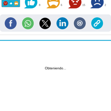
8
6
15
2
Obteniendo...