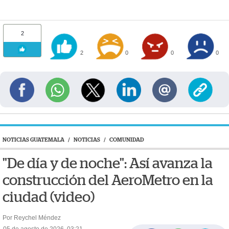
2
2
0
0
0
NOTICIAS GUATEMALA
/
NOTICIAS
/
COMUNIDAD
"De día y de noche": Así avanza la
construcción del AeroMetro en la
ciudad (video)
Por Reychel Méndez