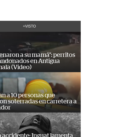
+VISTO
enaron a su mamá": perritos
andonados en Antigua
ala (Video)
an a 10 personas que
n soterradas en carretera a
ador
 accidente: Inguat lamenta