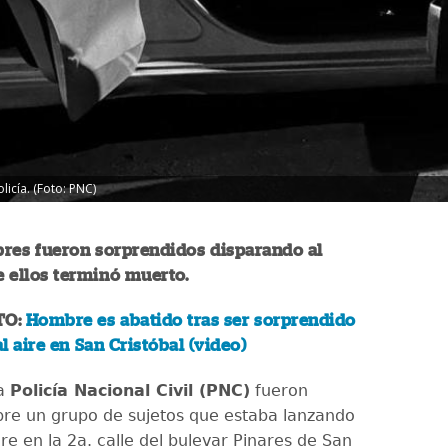
icía. (Foto: PNC)
res fueron sorprendidos disparando al
e ellos terminó muerto.
TO:
Hombre es abatido tras ser sorprendido
l aire en San Cristóbal (video)
la
Policía Nacional Civil (PNC)
fueron
bre un grupo de sujetos que estaba lanzando
ire en la 2a. calle del bulevar Pinares de San