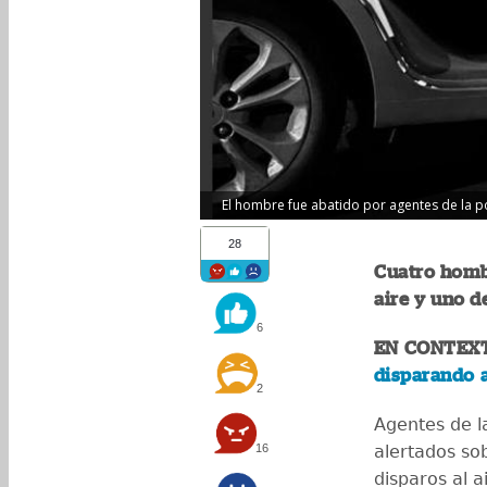
El hombre fue abatido por agentes de la pol
28
Cuatro homb
aire y uno d
6
EN CONTEX
disparando a
2
Agentes de 
16
alertados so
disparos al a