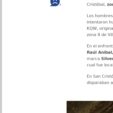
Cristóbal,
zo
4
Los hombres, 
intentaron h
KQW, origina
zona 8 de Vi
En el enfre
Raúl Aníbal
marca
Silve
cual fue loc
En San Crist
disparaban al