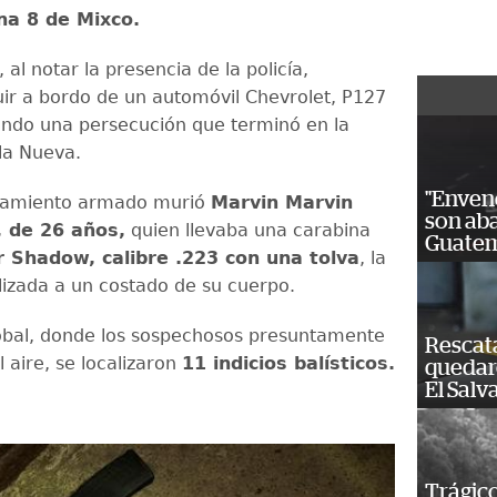
na 8 de Mixco.
al notar la presencia de la policía,
uir a bordo de un automóvil Chevrolet, P127
ndo una persecución que terminó en la
lla Nueva.
"Enven
ntamiento armado murió
Marvin Marvin
son ab
, de 26 años,
quien llevaba una carabina
Guatem
r Shadow, calibre .223 con una tolva
, la
alizada a un costado de su cuerpo.
óbal, donde los sospechosos presuntamente
Rescat
 aire, se localizaron
11 indicios balísticos.
quedaro
El Salv
Trágico