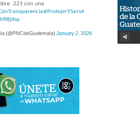
libre .223 con una
Histor
ConTransparencia
#ProtejerYServir
de la 
hfl8Jdsp
Guat
la (@PNCdeGuatemala)
January 2, 2026