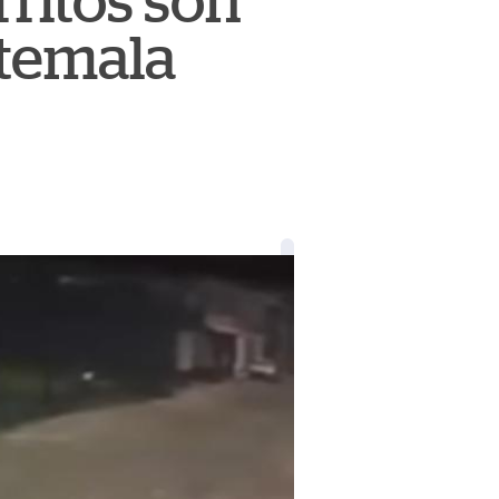
ritos son
temala