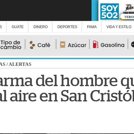
VERS
S
GUATE
DINERO
DEPORTES
FAMA
VIDA Y ESTILO
AS
/
ALERTAS
l arma del hombre q
l aire en San Cristó