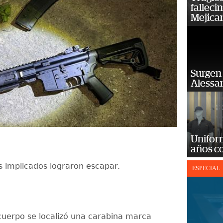
falleci
Mejica
Surgen 
Alessan
Unifor
años c
es implicados lograron escapar.
ESPECIAL
cuerpo se localizó una carabina marca