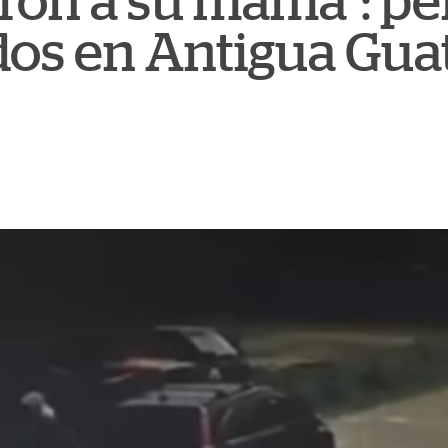
on a su mamá": per
os en Antigua Gua