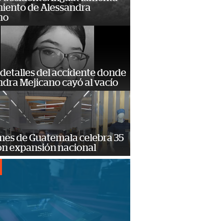
miento de Alessandra
no
detalles del accidente donde
dra Mejicano cayó al vacío
mes de Guatemala celebra 35
on expansión nacional