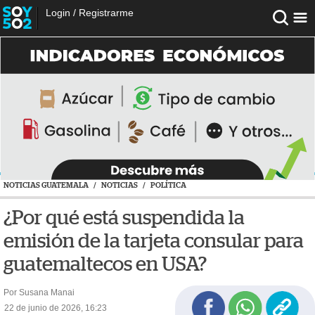
Login
/
Registrarme
NOTICIAS GUATEMALA
/
NOTICIAS
/
POLÍTICA
¿Por qué está suspendida la
emisión de la tarjeta consular para
guatemaltecos en USA?
Por Susana Manai
22 de junio de 2026, 16:23