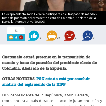
La vicepresidenta Karin Herrera participará en el traspaso de mando y
toma de posesión del presidente electo de Colombia, Abelardo de la
Espriella. (Foto: Archivo/Soy502)
21
1
19
1
0
Guatemala estará presente en la transmisión de
mando y toma de posesión del presidente electo de
Colombia, Abelardo de la Espriella.
OTRAS NOTICIAS:
PGN estaría está por concluir
análisis del reglamento de la DIPP
La vicepresidente de la República, Karin Herrera,
representará al país durante el acto de juramentación y