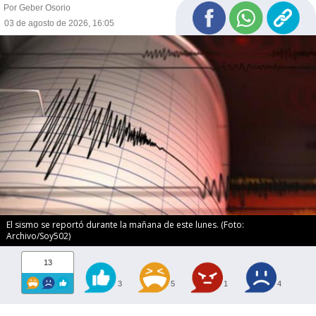
Por Geber Osorio
03 de agosto de 2026, 16:05
El sismo se reportó durante la mañana de este lunes. (Foto:
Archivo/Soy502)
13
3
5
1
4