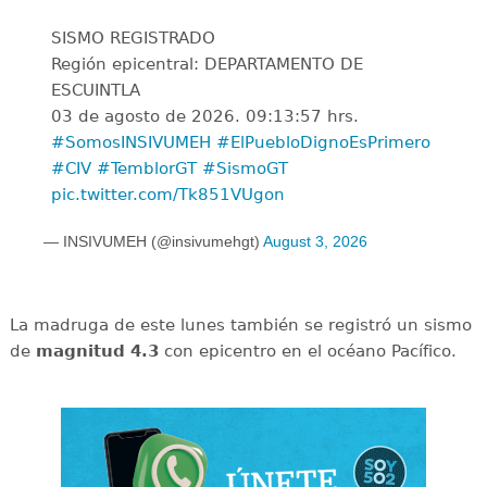
SISMO REGISTRADO
Región epicentral: DEPARTAMENTO DE
ESCUINTLA
03 de agosto de 2026. 09:13:57 hrs.
#SomosINSIVUMEH
#ElPuebloDignoEsPrimero
#CIV
#TemblorGT
#SismoGT
pic.twitter.com/Tk851VUgon
— INSIVUMEH (@insivumehgt)
August 3, 2026
La madruga de este lunes también se registró un sismo
de
magnitud 4.3
con epicentro en el océano Pacífico.