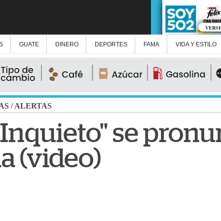
VERS
S
GUATE
DINERO
DEPORTES
FAMA
VIDA Y ESTILO
AS
/
ALERTAS
Inquieto" se pronu
a (video)