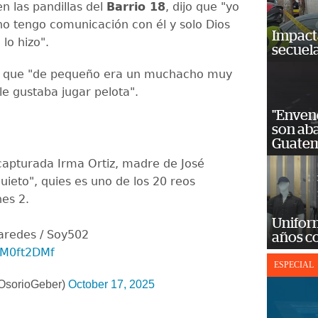
n las pandillas del
Barrio 18
, dijo que "yo
no tengo comunicación con él y solo Dios
Impact
lo hizo".
secuela
o que "de pequeño era un muchacho muy
le gustaba jugar pelota".
"Enven
son ab
Guatem
 capturada Irma Ortiz, madre de José
nquieto", quies es uno de los 20 reos
nes 2.
Unifor
aredes / Soy502
años c
PvM0ft2DMf
ESPECIAL
OsorioGeber)
October 17, 2025