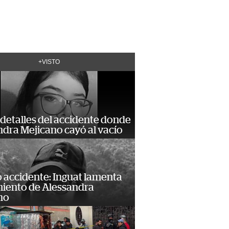
+VISTO
detalles del accidente donde
dra Mejicano cayó al vacío
 accidente: Inguat lamenta
miento de Alessandra
no