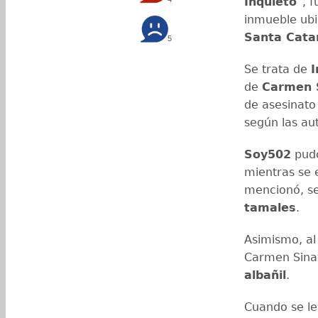
Inquieto"
, 
inmueble ubi
Santa Catar
5
Se trata de
I
de
Carmen 
de asesinato y
según las au
Soy502
pudo
mientras se 
mencionó, s
tamales
.
Asimismo, al 
Carmen Sinay
albañil
.
Cuando se le