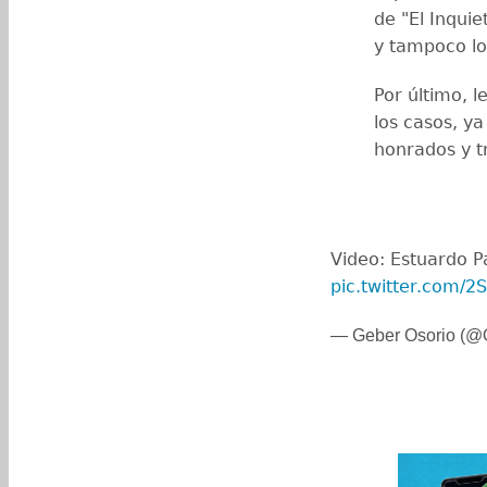
de "El Inquie
y tampoco lo
Por último, l
los casos, y
honrados y t
Video: Estuardo P
pic.twitter.com/2
— Geber Osorio (@