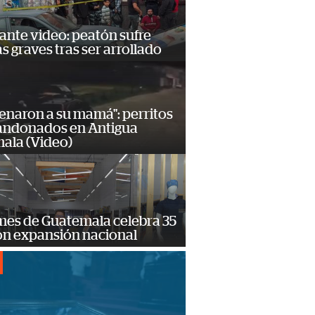
ante video: peatón sufre
s graves tras ser arrollado
enaron a su mamá": perritos
andonados en Antigua
ala (Video)
mes de Guatemala celebra 35
on expansión nacional