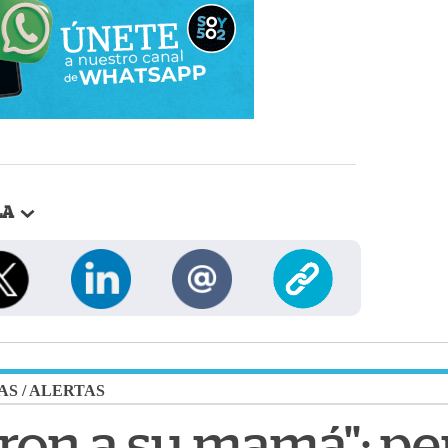
LA
AS
/
ALERTAS
on a su mamá": per