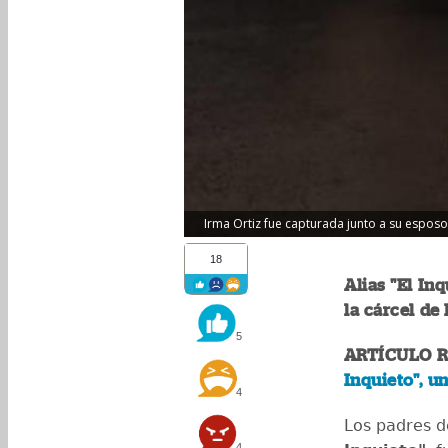
Irma Ortiz fue capturada junto a su esposo C
18
Alias "El In
la cárcel de 
5
ARTÍCULO 
Inquieto", u
4
Los padres 
4