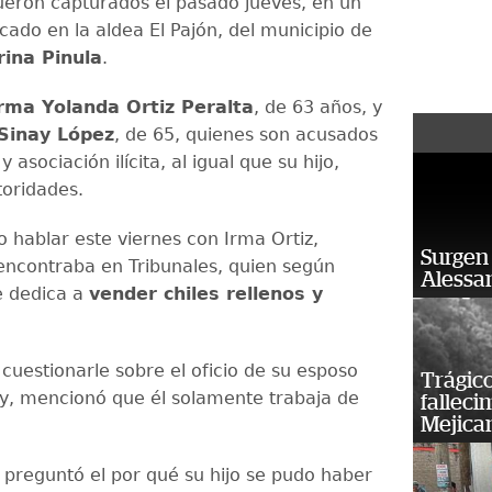
fueron capturados el pasado jueves, en un
cado en la aldea El Pajón, del municipio de
ina Pinula
.
rma Yolanda Ortiz Peralta
, de 63 años, y
Sinay López
, de 65, quienes son acusados
 asociación ilícita, al igual que su hijo,
toridades.
 hablar este viernes con Irma Ortiz,
Surgen 
encontraba en Tribunales, quien según
Alessan
e dedica a
vender chiles rellenos y
cuestionarle sobre el oficio de su esposo
Trágico
, mencionó que él solamente trabaja de
falleci
Mejica
 preguntó el por qué su hijo se pudo haber