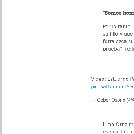
"Somos honr
Por lo tanto,
su hijo y que
fortalezca su
prueba", refi
Video: Estuardo P
pic.twitter.com/s
— Geber Osorio (@
Irma Ortiz me
esposo los h