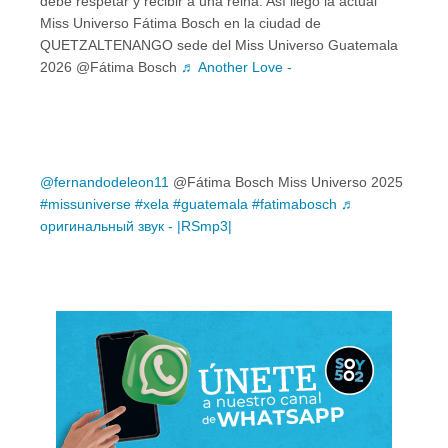
debe respetar y recibir a una reina. Así llegó la actual
Miss Universo Fátima Bosch en la ciudad de
QUETZALTENANGO sede del Miss Universo Guatemala
2026 @Fátima Bosch
♬ Another Love -
@fernandodeleon11
@Fátima Bosch Miss Universo 2025
#missuniverse
#xela
#guatemala
#fatimabosch
♬
оригинальный звук - |RSmp3|