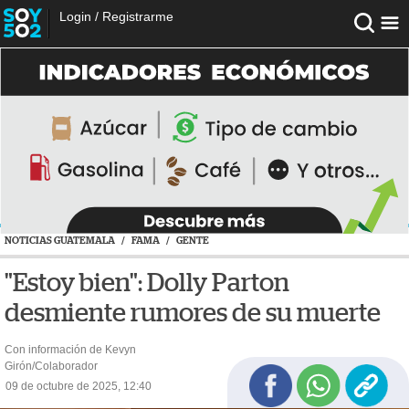
Login
/
Registrarme
NOTICIAS GUATEMALA
/
FAMA
/
GENTE
"Estoy bien": Dolly Parton
desmiente rumores de su muerte
Con información de Kevyn
Girón/Colaborador
09 de octubre de 2025, 12:40