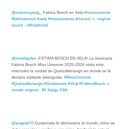
@marcereyesg_
Fatima Bosch en Xela
#missuniverse
#fatimabosch
#xela
#missuniverso
#mexico
♬ original
sound - officialmooli
@mixelajufan
¡FÁTIMA BOSCH EN XELA! La mexicana
Fátima Bosch Miss Universe 2025-2026 visita este
miércoles la ciudad de Quetzaltenango en donde se le
declara visitante distinguida.
#MissUniverse
#Quetzaltenango
#Guatemala
#Viral
#FatimaBosch
♬
sonido original - Mi Xelaju FAN
@angelat70
Guatemala le demuestra al mundo cómo se