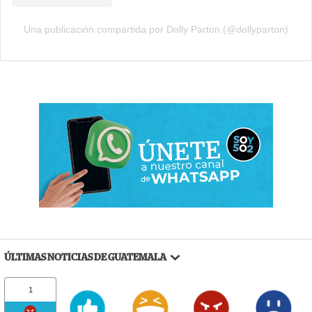
Una publicación compartida por Dolly Parton (@dollyparton)
ÚLTIMAS NOTICIAS DE GUATEMALA
1