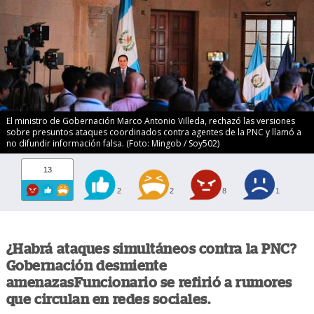
El ministro de Gobernación Marco Antonio Villeda, rechazó las versiones
sobre presuntos ataques coordinados contra agentes de la PNC y llamó a
no difundir información falsa. (Foto: Mingob / Soy502)
13
2
2
8
1
¿Habrá ataques simultáneos contra la PNC?
Gobernación desmiente
amenazasFuncionario se refirió a rumores
que circulan en redes sociales.