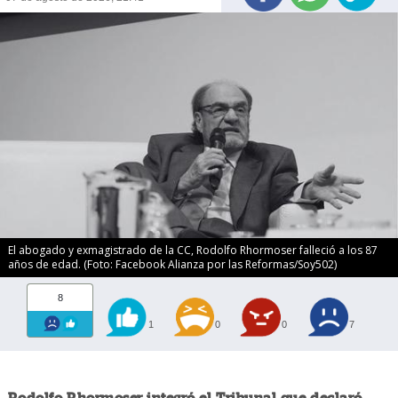
El abogado y exmagistrado de la CC, Rodolfo Rhormoser falleció a los 87
años de edad. (Foto: Facebook Alianza por las Reformas/Soy502)
8
1
0
0
7