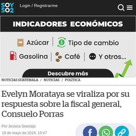
Login
/
Registrarme
NOTICIAS GUATEMALA
/
NOTICIAS
/
POLÍTICA
Evelyn Morataya se viraliza por su
respuesta sobre la fiscal general,
Consuelo Porras
Por Jessica Gramajo
19 de mayo de 2024, 15:47