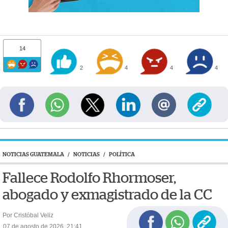
14
2
4
4
4
NOTICIAS GUATEMALA
/
NOTICIAS
/
POLÍTICA
Fallece Rodolfo Rhormoser,
abogado y exmagistrado de la CC
Por Cristóbal Veliz
07 de agosto de 2026, 21:41