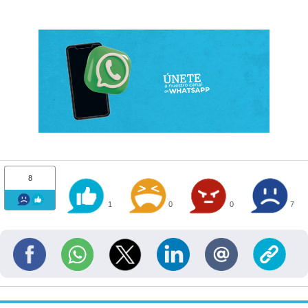
8
1
0
0
7