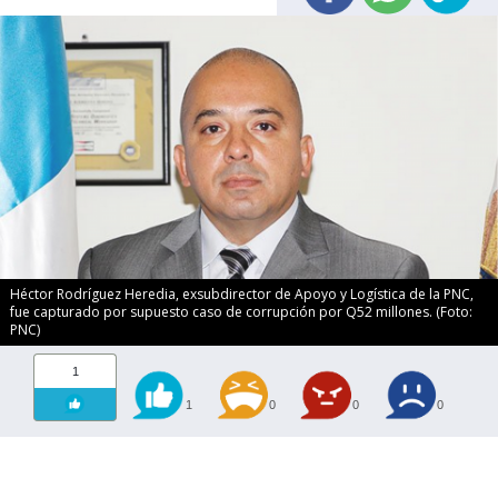
Héctor Rodríguez Heredia, exsubdirector de Apoyo y Logística de la PNC,
fue capturado por supuesto caso de corrupción por Q52 millones. (Foto:
PNC)
1
1
0
0
0