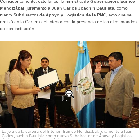
Coincidentemente, este lunes, la
ministra de Gobernación
,
Eunice
Mendizábal
, juramentó a
Juan Carlos Joachin Bautista
, como
nuevo
Subdirector de Apoyo y Logística de la PNC
, acto que se
realizó en la Cartera del Interior con la presencia de los altos mandos
de esa institución.
La jefa de la cartera del Interior, Eunice Mendizábal, juramentó a Juan
Carlos Joachin Bautista como nuevo Subdirector de Apoyo y Logística