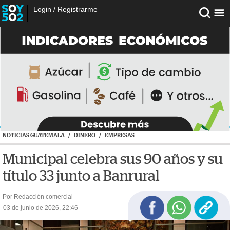
Login
/
Registrarme
NOTICIAS GUATEMALA
/
DINERO
/
EMPRESAS
Municipal celebra sus 90 años y su
título 33 junto a Banrural
Por Redacción comercial
03 de junio de 2026, 22:46