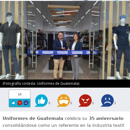
(Fotografía cortesía: Uniformes de Guatemala)
14
8
0
3
3
Uniformes de Guatemala
celebra su
35 aniversario
consolidándose como un referente en la industria textil