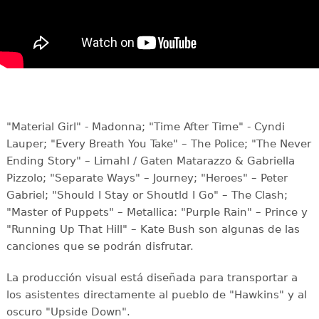
"Material Girl" - Madonna; "Time After Time" - Cyndi
Lauper; "Every Breath You Take" – The Police; "The Never
Ending Story" – Limahl / Gaten Matarazzo & Gabriella
Pizzolo; "Separate Ways" – Journey; "Heroes" – Peter
Gabriel; "Should I Stay or Shoutld I Go" – The Clash;
"Master of Puppets" – Metallica: "Purple Rain" – Prince y
"Running Up That Hill" – Kate Bush son algunas de las
canciones que se podrán disfrutar.
La producción visual está diseñada para transportar a
los asistentes directamente al pueblo de "Hawkins" y al
oscuro "Upside Down".