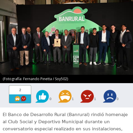
(Fotografía: Fernando Pinetta / Soy502)
2
0
1
1
0
El Banco de Desarrollo Rural (Banrural) rindió homenaje
al Club Social y Deportivo Municipal durante un
conversatorio especial realizado en sus instalaciones,