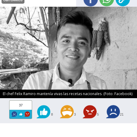
OBITUARIOS
El chef Felix Ramiro mantenía vivas las recetas nacionales. (Foto: Facebook)
37
8
3
5
21