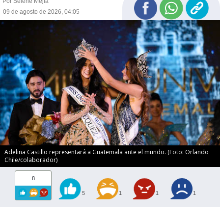
Por Selene Mejía
09 de agosto de 2026, 04:05
Adelina Castillo representará a Guatemala ante el mundo. (Foto: Orlando
Chile/colaborador)
8
5
1
1
1