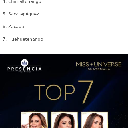
4. Chimaltenango
5. Sacatepéquez
6. Zacapa
7. Huehuetenango