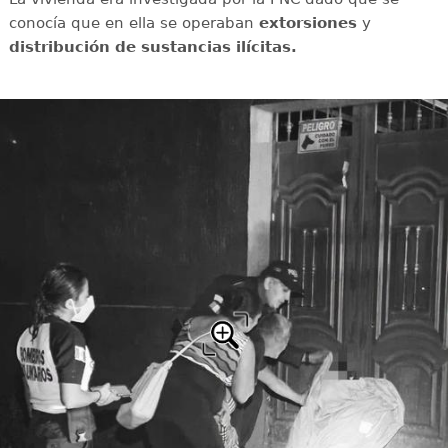
conocía que en ella se operaban
extorsiones
y
distribución de sustancias ilícitas.