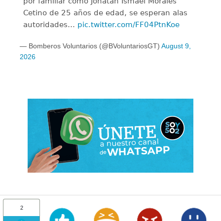
por familiar como Jonatan Ismael Morales
Cetino de 25 años de edad, se esperan alas
autoridades…
pic.twitter.com/FF04PtnKoe
— Bomberos Voluntarios (@BVoluntariosGT)
August 9,
2026
2