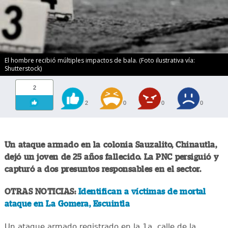
El hombre recibió múltiples impactos de bala. (Foto ilustrativa vía:
Shutterstock)
2
2
0
0
0
Un ataque armado en la colonia Sauzalito, Chinautla,
dejó un joven de 25 años fallecido. La PNC persiguió y
capturó a dos presuntos responsables en el sector.
OTRAS NOTICIAS:
Identifican a víctimas de mortal
ataque en La Gomera, Escuintla
Un ataque armado registrado en la 1a. calle de la