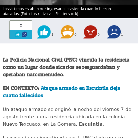
Las víctimas estaban por ingresar a la vivienda cuando fueron
atacadas. (Foto ilustrativa vía: Shutterstock)
2
1
0
0
1
La Policía Nacional Civil (PNC) vincula la residencia
como un lugar donde sicarios se resguardaban y
operaban narcomenudeo.
EN CONTEXTO:
Ataque armado en Escuintla deja
cuatro fallecidos
Un ataque armado se originó la noche del viernes 7 de
agosto frente a una residencia ubicada en la colonia
Nuevo Texcuaco, en La Gomera,
Escuintla
.
La vivienda era investigada por la PNC dado que se