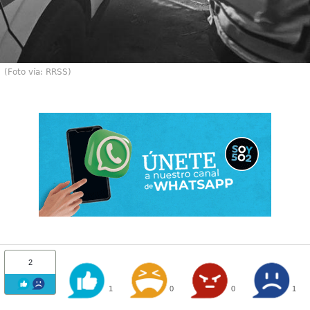
(Foto vía: RRSS)
2
1
0
0
1