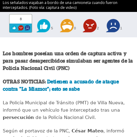
Los señalados viajaban a bordo de una camioneta cuando fueron
interceptados. (Foto vía: captura de video)
8
5
0
2
1
Los hombres poseían una orden de captura activa y
para pasar desapercibidos simulaban ser agentes de la
Policía Nacional Civil (PNC)
OTRAS NOTICIAS:
Detienen a acusado de ataque
contra "La Miamor"; esto se sabe
La Policía Municipal de Tránsito (PMT) de Villa Nueva,
informó que un vehículo fue interceptado tras una
persecución
de la Policía Nacional Civil.
Según el portavoz de la PNC,
César Mateo
, informó