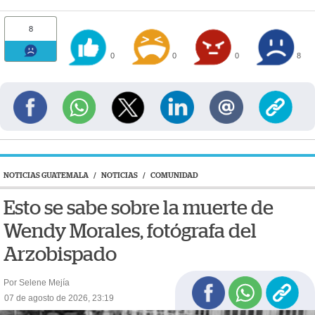
8
0
0
0
8
NOTICIAS GUATEMALA
/
NOTICIAS
/
COMUNIDAD
Esto se sabe sobre la muerte de
Wendy Morales, fotógrafa del
Arzobispado
Por Selene Mejía
07 de agosto de 2026, 23:19