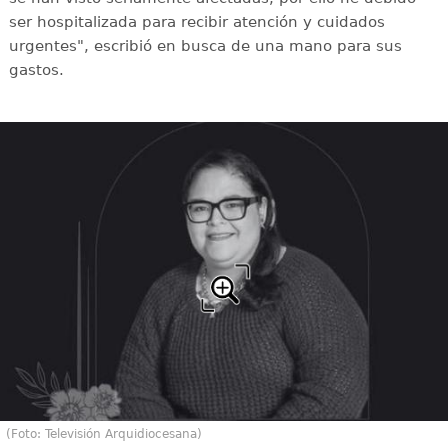
ser hospitalizada para recibir atención y cuidados
urgentes", escribió en busca de una mano para sus
gastos.
(Foto: Televisión Arquidiocesana)