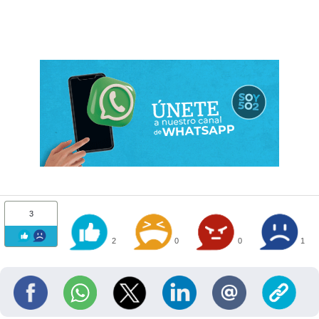
3
2
0
0
1