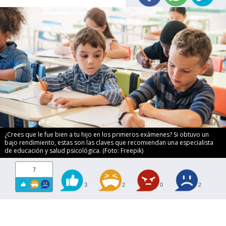
¿Crees que le fue bien a tu hijo en los primeros exámenes? Si obtuvo un
bajo rendimiento, estas son las claves que recomiendan una especialista
de educación y salud psicológica. (Foto: Freepik)
7
3
2
0
2