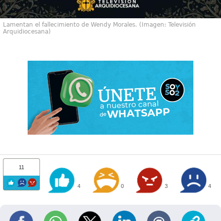
Lamentan el fallecimiento de Wendy Morales. (Imagen: Televisión
Arquidiocesana)
11
4
0
3
4