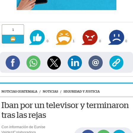
1
0
1
0
0
NOTICIAS GUATEMALA
/
NOTICIAS
/
SEGURIDAD Y JUSTICIA
Iban por un televisor y terminaron
tras las rejas
Con información de Eunise
Valdez/Colaboradora