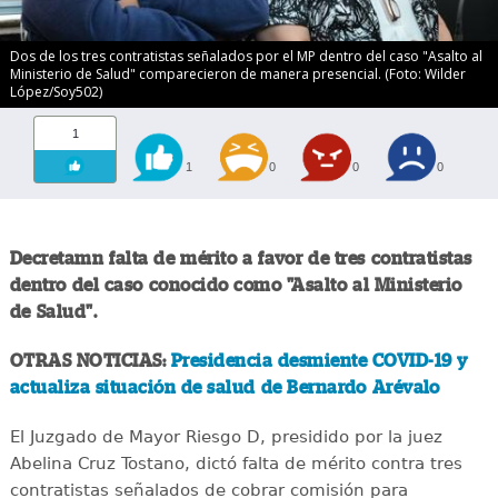
Dos de los tres contratistas señalados por el MP dentro del caso "Asalto al
Ministerio de Salud" comparecieron de manera presencial. (Foto: Wilder
López/Soy502)
1
1
0
0
0
Decretamn falta de mérito a favor de tres contratistas
dentro del caso conocido como "Asalto al Ministerio
de Salud".
OTRAS NOTICIAS:
Presidencia desmiente COVID-19 y
actualiza situación de salud de Bernardo Arévalo
El Juzgado de Mayor Riesgo D, presidido por la juez
Abelina Cruz Tostano, dictó falta de mérito contra tres
contratistas señalados de cobrar comisión para