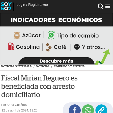
Login
/
Registrarme
NOTICIAS GUATEMALA
/
NOTICIAS
/
SEGURIDAD Y JUSTICIA
Fiscal Mirian Reguero es
beneficiada con arresto
domiciliario
Por Karla Gutiérrez
12 de abril de 2024, 13:25