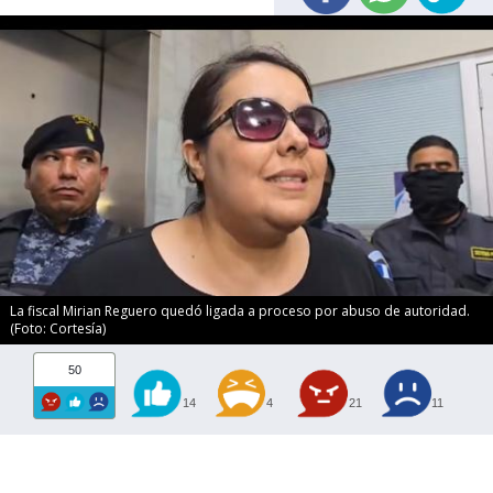
La fiscal Mirian Reguero quedó ligada a proceso por abuso de autoridad.
(Foto: Cortesía)
50
14
4
21
11