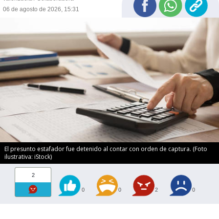
06 de agosto de 2026, 15:31
El presunto estafador fue detenido al contar con orden de captura. (Foto
ilustrativa: iStock)
2
0
0
2
0