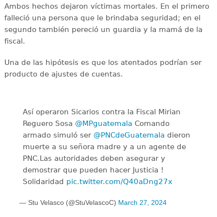
Ambos hechos dejaron víctimas mortales. En el primero
falleció una persona que le brindaba seguridad; en el
segundo también pereció un guardia y la mamá de la
fiscal.
Una de las hipótesis es que los atentados podrían ser
producto de ajustes de cuentas.
Así operaron Sicarios contra la Fiscal Mirian
Reguero Sosa ⁦⁦
@MPguatemala
⁩ Comando
armado simuló ser ⁦⁦
@PNCdeGuatemala
⁩ dieron
muerte a su señora madre y a un agente de
⁦PNC.Las autoridades deben asegurar y
demostrar que pueden hacer Justicia !
Solidaridad
pic.twitter.com/Q40aDng27x
— Stu Velasco (@StuVelascoC)
March 27, 2024