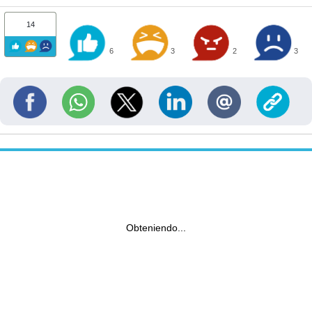
14
6
3
2
3
Obteniendo...