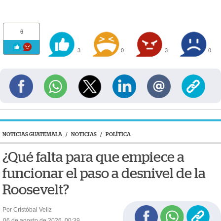
6
3
0
3
0
NOTICIAS GUATEMALA
/
NOTICIAS
/
POLÍTICA
¿Qué falta para que empiece a
funcionar el paso a desnivel de la
Roosevelt?
Por Cristóbal Veliz
06 de agosto de 2026, 00:39