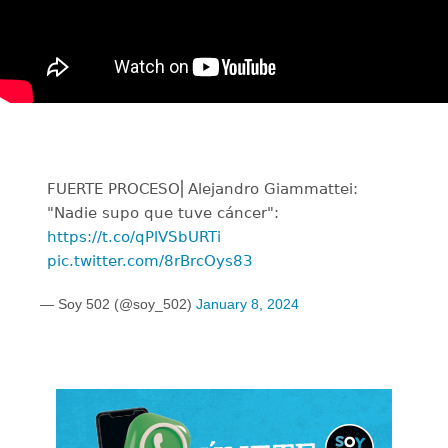
FUERTE PROCESO⎜Alejandro Giammattei:
"Nadie supo que tuve cáncer":
https://t.co/qPlVSbURTi
pic.twitter.com/8rBrcOys83
— Soy 502 (@soy_502)
January 8, 2024