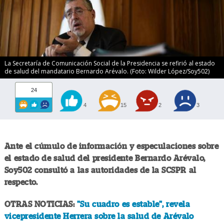
La Secretaría de Comunicación Social de la Presidencia se refirió al estado
de salud del mandatario Bernardo Arévalo. (Foto: Wilder López/Soy502)
24
4
15
2
3
Ante el cúmulo de información y especulaciones sobre
el estado de salud del presidente Bernardo Arévalo,
Soy502 consultó a las autoridades de la SCSPR al
respecto.
OTRAS NOTICIAS:
"Su cuadro es estable", revela
vicepresidente Herrera sobre la salud de Arévalo