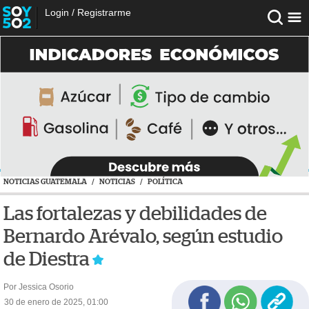
Login
/
Registrarme
NOTICIAS GUATEMALA
/
NOTICIAS
/
POLÍTICA
Las fortalezas y debilidades de
Bernardo Arévalo, según estudio
de Diestra
Por Jessica Osorio
30 de enero de 2025, 01:00