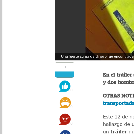
Una fuerte suma de dinero fue encontrada 
0
En el tráile
y dos hombr
0
OTRAS NOTI
transportada
0
Este 12 de n
0
hallazgo de 
un
tráiler
qu