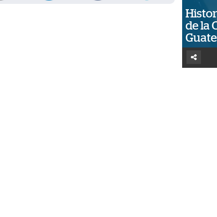
Histor
de la 
Guat