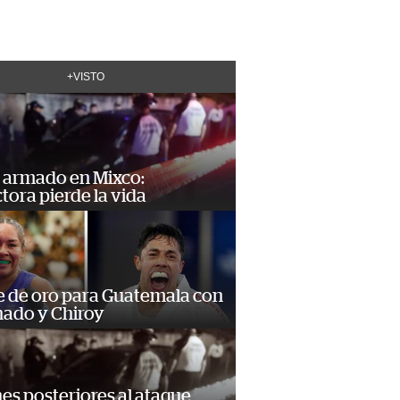
+VISTO
 armado en Mixco:
ora pierde la vida
e de oro para Guatemala con
ado y Chiroy
s posteriores al ataque