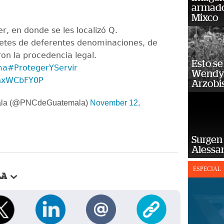
armado
Mixco
er, en donde se les localizó Q.
letes de deferentes denominaciones, de
ron la procedencia legal.
Esto se
ma
#ProtegerYServir
Wendy 
NnxWCbFY0P
Arzobi
la (@PNCdeGuatemala)
November 12,
Surgen 
Alessan
ESPECIAL
LA