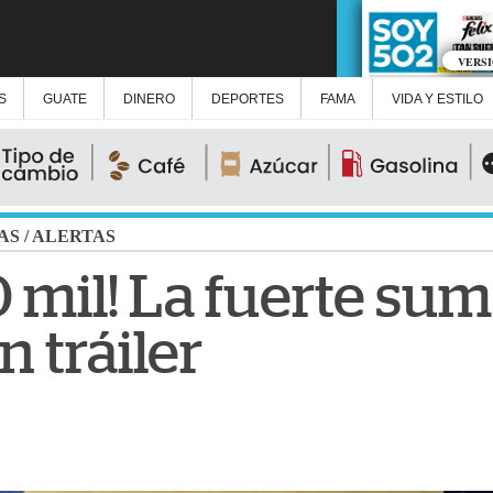
VERS
S
GUATE
DINERO
DEPORTES
FAMA
VIDA Y ESTILO
AS
/
ALERTAS
 mil! La fuerte su
n tráiler