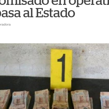
omisado en operat
asa al Estado
oradora