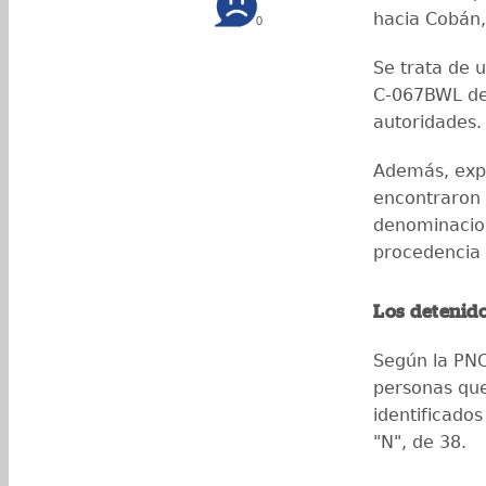
hacia Cobán,
0
Se trata de 
C-067BWL de 
autoridades
Además, expl
encontraron 
denominacion
procedencia 
Los detenid
Según la PNC
personas que
identificado
"N", de 38.