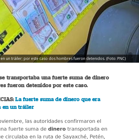
en un tráiler; por este caso dos hombres fueron detenidos. (Foto: PNC)
r se transportaba una fuerte suma de dinero
es fueron detenidos por este caso.
CIAS:
La fuerte suma de dinero que era
 en un tráiler
oviembre, las autoridades confirmaron el
una fuerte suma de
dinero
transportada en
e circulaba en la ruta de Sayaxché, Petén,