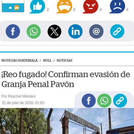
2
2
0
0
NOTICIAS GUATEMALA
/
NULL
/
NOTICIAS
¡Reo fugado! Confirman evasión de
Granja Penal Pavón
Por Reychel Méndez
31 de julio de 2026, 01:05