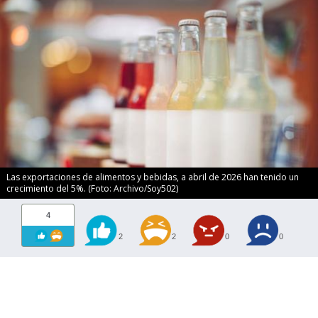
Las exportaciones de alimentos y bebidas, a abril de 2026 han tenido un
crecimiento del 5%. (Foto: Archivo/Soy502)
4
2
2
0
0