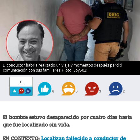
El conductor habría realizado un viaje y momentos después perdió
comunicación con sus familiares. (Foto: Soy502)
11
6
0
3
2
El hombre estuvo desaparecido por cuatro días hasta
que fue localizado sin vida.
EN CONTEXTO:
Localizan fallecido a conductor de