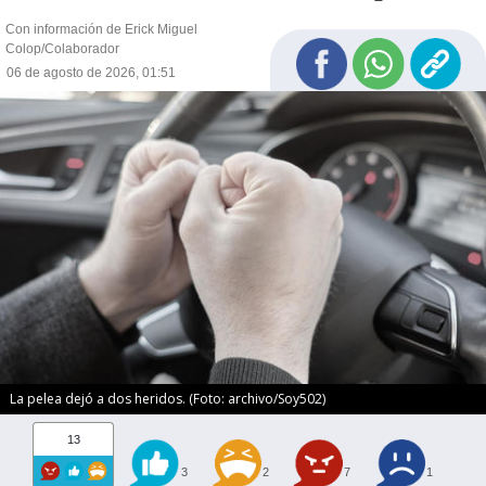
Con información de Erick Miguel
Colop/Colaborador
06 de agosto de 2026, 01:51
La pelea dejó a dos heridos. (Foto: archivo/Soy502)
13
3
2
7
1