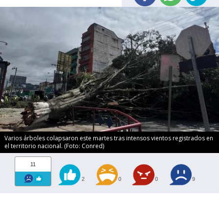
Varios árboles colapsaron este martes tras intensos vientos registrados en
el territorio nacional. (Foto: Conred)
11
2
0
0
9