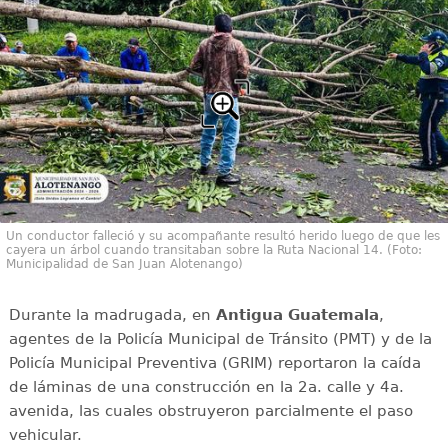
Un conductor falleció y su acompañante resultó herido luego de que les
cayera un árbol cuando transitaban sobre la Ruta Nacional 14. (Foto:
Municipalidad de San Juan Alotenango)
Durante la madrugada, en
Antigua Guatemala
,
agentes de la Policía Municipal de Tránsito (PMT) y de la
Policía Municipal Preventiva (GRIM) reportaron la caída
de láminas de una construcción en la 2a. calle y 4a.
avenida, las cuales obstruyeron parcialmente el paso
vehicular.