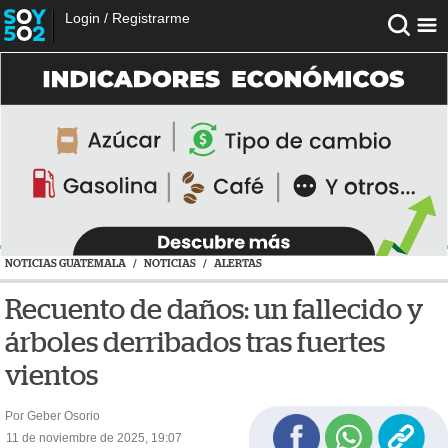
Login
/
Registrarme
NOTICIAS GUATEMALA
/
NOTICIAS
/
ALERTAS
Recuento de daños: un fallecido y
árboles derribados tras fuertes
vientos
Por Geber Osorio
11 de noviembre de 2025, 19:07