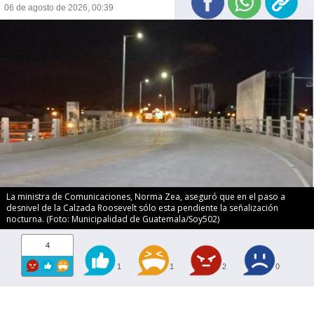
06 de agosto de 2026, 00:39
La ministra de Comunicaciones, Norma Zea, aseguró que en el paso a
desnivel de la Calzada Roosevelt sólo esta pendiente la señalización
nocturna. (Foto: Municipalidad de Guatemala/Soy502)
4
1
1
2
0