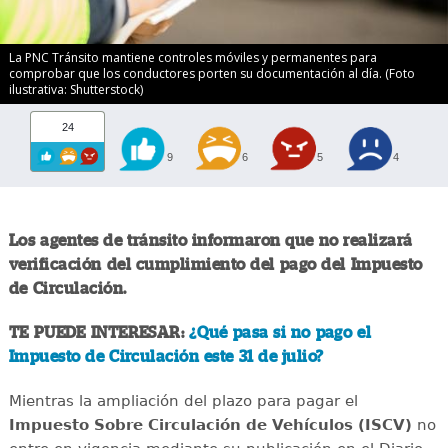
La PNC Tránsito mantiene controles móviles y permanentes para
comprobar que los conductores porten su documentación al día. (Foto
ilustrativa: Shutterstock)
24
9
6
5
4
Los agentes de tránsito informaron que no realizará
verificación del cumplimiento del pago del Impuesto
de Circulación.
TE PUEDE INTERESAR:
¿Qué pasa si no pago el
Impuesto de Circulación este 31 de julio?
Mientras la ampliación del plazo para pagar el
Impuesto Sobre Circulación de Vehículos (ISCV)
no