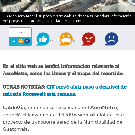
El AeroMetro tendrá su propio sitio web en donde se brindará información
del proyecto. (Foto: Municipalidad de Guatemala)
27
14
5
3
5
En el sitio web se tendrá información relevante al
AeroMetro, como las líneas y el mapa del recorrido.
OTRAS NOTICIAS:
CIV prevé abrir paso a desnivel de
calzada Roosevelt esta semana
CableVía
, empresa concesionaria del
AeroMetro
,
anunció el lanzamiento del
sitio web oficial
de este
proyecto de transporte aéreo de la Municipalidad de
Guatemala.