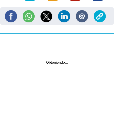
Obteniendo...