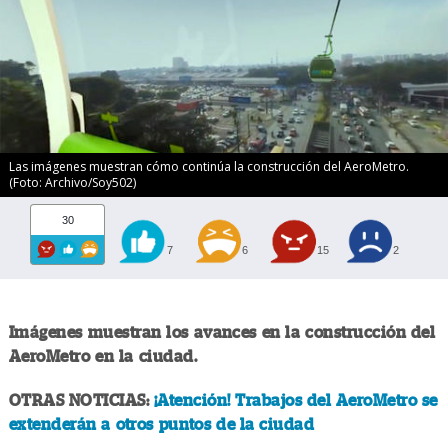
Las imágenes muestran cómo continúa la construcción del AeroMetro.
(Foto: Archivo/Soy502)
30
7
6
15
2
Imágenes muestran los avances en la construcción del
AeroMetro en la ciudad.
OTRAS NOTICIAS:
¡Atención! Trabajos del AeroMetro se
extenderán a otros puntos de la ciudad