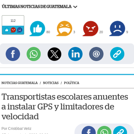
ÚLTIMAS NOTICIAS DE GUATEMALA
112
80
3
20
9
NOTICIAS GUATEMALA
/
NOTICIAS
/
POLÍTICA
Transportistas escolares anuentes
a instalar GPS y limitadores de
velocidad
Por Cristóbal Veliz