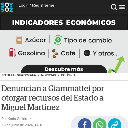
Login
/
Registrarme
NOTICIAS GUATEMALA
/
NOTICIAS
/
POLÍTICA
Denuncian a Giammattei por
otorgar recursos del Estado a
Miguel Martínez
Por Karla Gutiérrez
19 de junio de 2024, 14:10