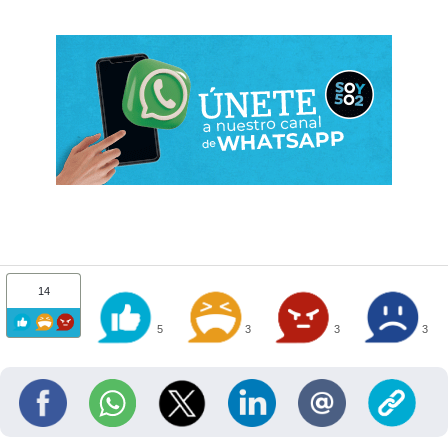
14
5
3
3
3