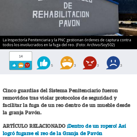
La Inspectoría Penitenciaria y la PNC gestionan órdenes de captura contra
todos los involucrados en la fuga del reo. (Foto: Archivo/Soy502)
14
5
3
3
3
Cinco guardias del Sistema Penitenciario fueron
removidos tras violar protocolos de seguridad y
facilitar la fuga de un reo dentro de un mueble desde
la granja Pavón.
ARTÍCULO RELACIONADO
¡Dentro de un ropero! Así
logró fugarse el reo de la Granja de Pavón