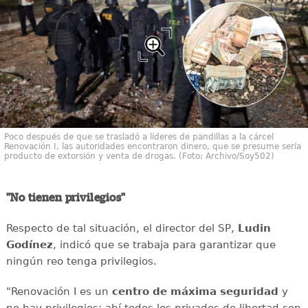
Poco después de que se trasladó a líderes de pandillas a la cárcel
Renovación I, las autoridades encontraron dinero, que se presume sería
producto de extorsión y venta de drogas. (Foto: Archivo/Soy502)
"No tienen privilegios"
Respecto de tal situación, el director del SP,
Ludin
Godínez
, indicó que se trabaja para garantizar que
ningún reo tenga privilegios.
"Renovación I es un
centro de máxima seguridad
y
no hay privilegios; ahí todos los privados de libertad son