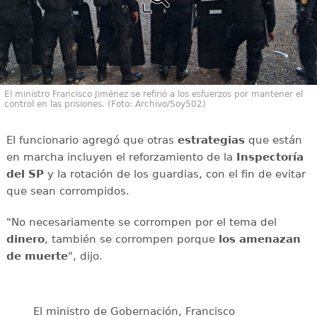
El ministro Francisco Jiménez se refirió a los esfuerzos por mantener el
control en las prisiones. (Foto: Archivo/Soy502)
El funcionario agregó que otras
estrategias
que están
en marcha incluyen el reforzamiento de la
Inspectoría
del SP
y la rotación de los guardias, con el fin de evitar
que sean corrompidos.
"No necesariamente se corrompen por el tema del
dinero
, también se corrompen porque
los amenazan
de muerte
", dijo.
El ministro de Gobernación, Francisco