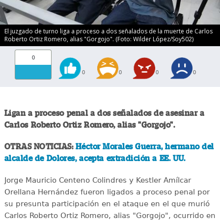
El juzgado de turno liga a proceso a dos señalados de la muerte de Carlos
Roberto Ortiz Romero, alias "Gorgojo". (Foto: Wilder López/Soy502)
0
0
0
0
0
Ligan a proceso penal a dos señalados de asesinar a
Carlos Roberto Ortiz Romero, alias "Gorgojo".
OTRAS NOTICIAS:
Héctor Morales Guerra, hermano del
alcalde de Dolores, acepta extradición a EE. UU.
Jorge Mauricio Centeno Colindres y Kestler Amílcar
Orellana Hernández fueron ligados a proceso penal por
su presunta participación en el ataque en el que murió
Carlos Roberto Ortiz Romero, alias "Gorgojo", ocurrido en