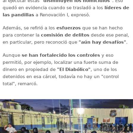
al ejecutar estas
"disminuyen los homicidios"
. Eso
quedó en evidencia cuando se trasladó a los
líderes de
las pandillas
a Renovación I, expresó.
Además, se refirió a los
esfuerzos
que se han hecho
para contener la
comisión de delitos
desde ese penal,
en particular, pero reconoció que
"aún hay desafíos"
.
Aunque
se han fortalecido los controles
y eso
permitió, por ejemplo, localizar una fuerte suma de
dinero en propiedad de
"El Diabólico"
, uno de los
detenidos en esa cárcel, todavía no hay un "control
total", remarcó.