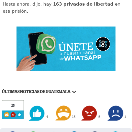
Hasta ahora, dijo, hay
163 privados de libertad
en
esa prisión.
ÚLTIMAS NOTICIAS DE GUATEMALA
25
4
15
5
1