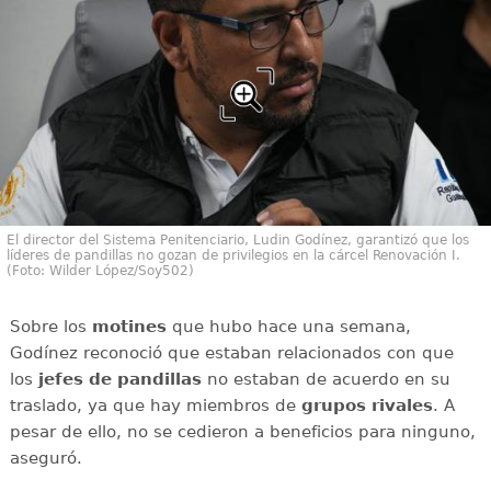
El director del Sistema Penitenciario, Ludin Godínez, garantizó que los
líderes de pandillas no gozan de privilegios en la cárcel Renovación I.
(Foto: Wilder López/Soy502)
Sobre los
motines
que hubo hace una semana,
Godínez reconoció que estaban relacionados con que
los
jefes de pandillas
no estaban de acuerdo en su
traslado, ya que hay miembros de
grupos rivales
. A
pesar de ello, no se cedieron a beneficios para ninguno,
aseguró.