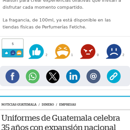
Maison para crear experiencias olfativas que invitan a
disfrutar cada momento compartido.
La fragancia, de 100ml, ya está disponible en las
tiendas físicas de Perfumerías Fetiche.
5
2
1
0
2
NOTICIAS GUATEMALA
/
DINERO
/
EMPRESAS
Uniformes de Guatemala celebra
35 años con expansión nacional