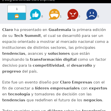
1
0
1
0
0
Claro
ha presentado en
Guatemala
la primera edición
de su
Tech Summit
, el cual se desarrolló para ser un
espacio orientado a mostrar al mercado nacional como a
instituciones de distintos sectores, las principales
tendencias
, avances y
soluciones
que están
impulsando la
transformación digital
como un factor
decisivo para la
competitividad
, el
desarrollo
y
progreso
del país.
Este fue un evento diseño por
Claro Empresas
con el
fin de conectar a
líderes empresariales
con
expertos
en
tecnología
y tomadores de decisión con las
tendencias
que redefinen el futuro de los
negocios
.
Todos reunidos para un
diálogo
sobre las
tecnologías