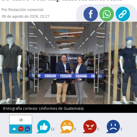
Por Redacción comercial
06 de agosto de 2026, 23:27
(Fotografía cortesía: Uniformes de Guatemala)
18
12
0
3
3