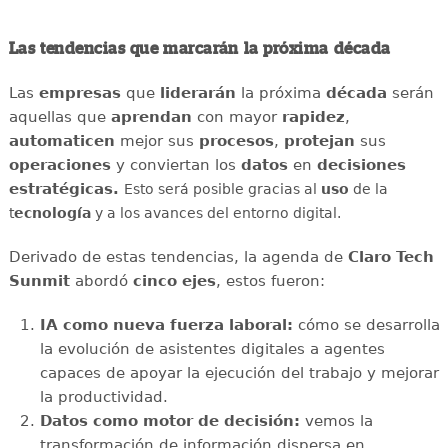
Las tendencias que marcarán la próxima década
Las
empresas
que
liderarán
la próxima
década
serán
aquellas que
aprendan
con mayor
rapidez
,
automaticen
mejor sus
procesos
,
protejan
sus
operaciones
y conviertan los
datos
en
decisiones
estratégicas.
Esto será posible gracias al
uso
de la
t
ecnología
y a los avances del entorno digital.
Derivado de estas tendencias, la agenda de
Claro Tech
Sunmit
abordó
cinco ejes
, estos fueron:
IA como nueva fuerza laboral:
cómo se desarrolla
la evolución de asistentes digitales a agentes
capaces de apoyar la ejecución del trabajo y mejorar
la productividad.
Datos como motor de decisión:
vemos la
transformación de información dispersa en