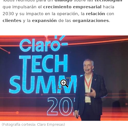
que impulsarán el
crecimiento empresarial
hacia
2030 y su impacto en la operación, la
relación
con
clientes
y la
expansión
de las
organizaciones
.
(Fotografía cortesía: Claro Empresas)