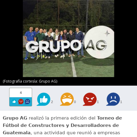
(Fotografía cortesía: Grupo AG)
4
2
0
1
1
Grupo AG
realizó la primera edición del
Torneo de
Fútbol de Constructores y Desarrolladores de
Guatemala
, una actividad que reunió a empresas