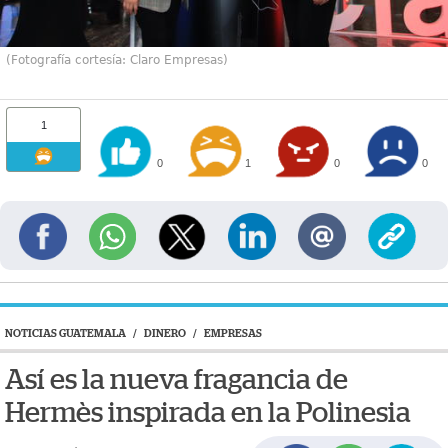
(Fotografía cortesía: Claro Empresas)
1
0
1
0
0
NOTICIAS GUATEMALA
/
DINERO
/
EMPRESAS
Así es la nueva fragancia de
Hermès inspirada en la Polinesia