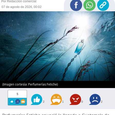
Por Redacción comercial
07 de agosto de 2026, 00:02
(Imagen cortesía: Perfumerías Fetiche)
5
2
1
0
2