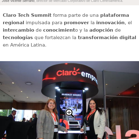
José Vicente Serrano
, director de Mercado Corporativo de Claro Centroamérica.
Claro Tech Summit
forma parte de una
plataforma
regional
impulsada para
promover
la
innovación
, el
intercambio
de
conocimient
o y la
adopción
de
tecnologías
que fortalezcan la
transformación digital
en América Latina.