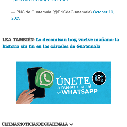
— PNC de Guatemala (@PNCdeGuatemala)
October 10,
2025
LEA TAMBIÉN:
Lo decomisan hoy, vuelve mañana: la
historia sin fin en las cárceles de Guatemala
ÚLTIMAS NOTICIAS DE GUATEMALA