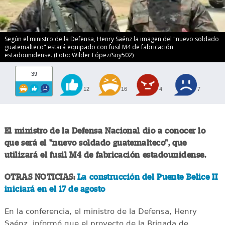
Según el ministro de la Defensa, Henry Saénz la imagen del "nuevo soldado
guatemalteco" estará equipado con fusil M4 de fabricación
estadounidense. (Foto: Wilder López/Soy502)
39
12
16
4
7
El ministro de la Defensa Nacional dio a conocer lo
que será el "nuevo soldado guatemalteco", que
utilizará el fusil M4 de fabricación estadounidense.
OTRAS NOTICIAS:
La construcción del Puente Belice II
iniciará en el 17 de agosto
En la conferencia, el ministro de la Defensa, Henry
Saénz, informó que el proyecto de la Brigada de