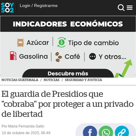
Login
/
Registrarme
NOTICIAS GUATEMALA
/
NOTICIAS
/
SEGURIDAD Y JUSTICIA
El guardia de Presidios que
"cobraba" por proteger a un privado
de libertad
Por Maria Fernanda Gallo
10 de octubre de 2025, 06:49