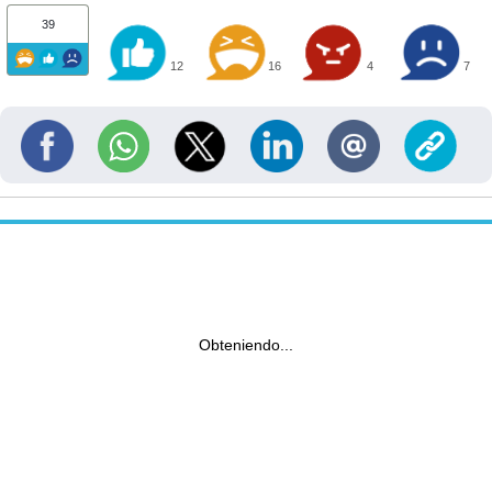
39
12
16
4
7
Obteniendo...