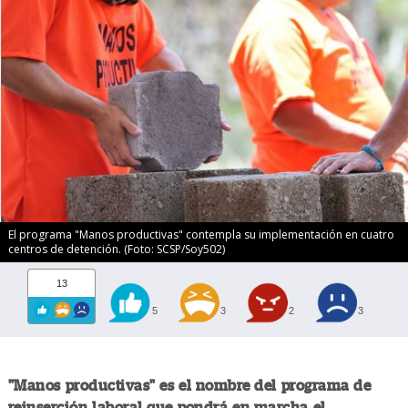
El programa "Manos productivas" contempla su implementación en cuatro
centros de detención. (Foto: SCSP/Soy502)
13
5
3
2
3
"Manos productivas" es el nombre del programa de
reinserción laboral que pondrá en marcha el