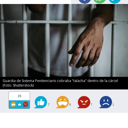
Guardia de Sistema Penitenciario cobraba "talacha" dentro de la cárcel
(Foto: Shutterstock)
23
7
8
7
1