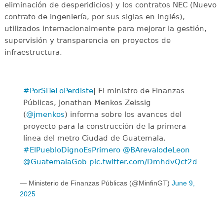
eliminación de desperidicios) y los contratos NEC (Nuevo
contrato de ingeniería, por sus siglas en inglés),
utilizados internacionalmente para mejorar la gestión,
supervisión y transparencia en proyectos de
infraestructura.
#PorSiTeLoPerdiste
| El ministro de Finanzas
Públicas, Jonathan Menkos Zeissig
(
@jmenkos
) informa sobre los avances del
proyecto para la construcción de la primera
línea del metro Ciudad de Guatemala.
#ElPuebloDignoEsPrimero
@BArevalodeLeon
@GuatemalaGob
pic.twitter.com/DmhdvQct2d
— Ministerio de Finanzas Públicas (@MinfinGT)
June 9,
2025