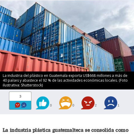
La industria del plástico en Guatemala exporta US$668 millones a más de
40 países y abastece el 92 % de las actividades económicas locales. (Foto
ilustrativa: Shutterstock)
3
0
0
2
1
La industria plástica guatemalteca se consolida como