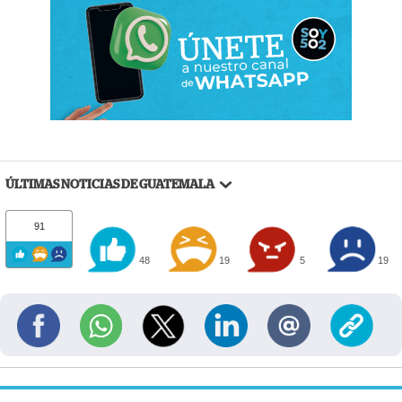
ÚLTIMAS NOTICIAS DE GUATEMALA
91
48
19
5
19