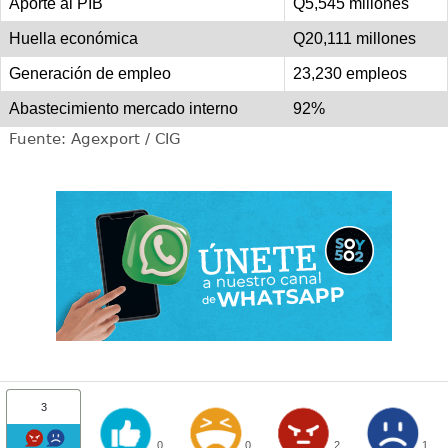
Aporte al PIB
Q5,545 millones
Huella económica
Q20,111 millones
Generación de empleo
23,230 empleos
Abastecimiento mercado interno
92%
Fuente: Agexport / CIG
3
0
0
2
1