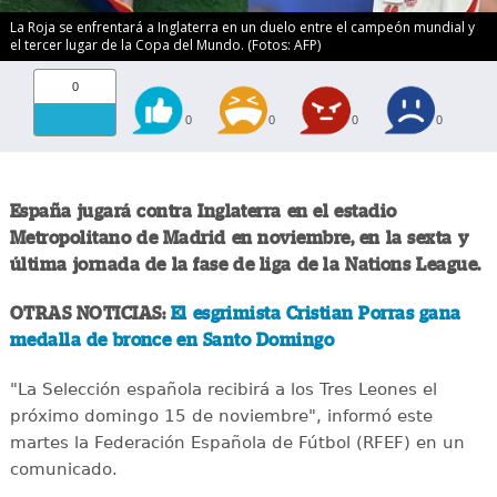
La Roja se enfrentará a Inglaterra en un duelo entre el campeón mundial y
el tercer lugar de la Copa del Mundo. (Fotos: AFP)
0
0
0
0
0
España jugará contra Inglaterra en el estadio
Metropolitano de Madrid en noviembre, en la sexta y
última jornada de la fase de liga de la Nations League.
OTRAS NOTICIAS:
El esgrimista Cristian Porras gana
medalla de bronce en Santo Domingo
"La Selección española recibirá a los Tres Leones el
próximo domingo 15 de noviembre", informó este
martes la Federación Española de Fútbol (RFEF) en un
comunicado.