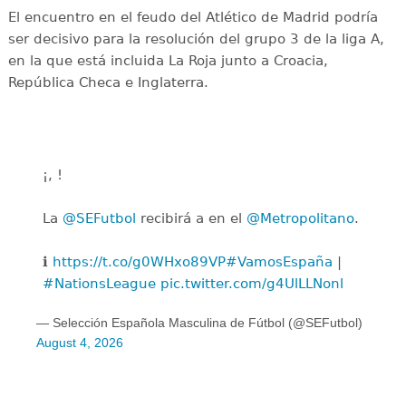
El encuentro en el feudo del Atlético de Madrid podría
ser decisivo para la resolución del grupo 3 de la liga A,
en la que está incluida La Roja junto a Croacia,
República Checa e Inglaterra.
¡, !
La
@SEFutbol
recibirá a en el
@Metropolitano
.
ℹ️
https://t.co/g0WHxo89VP
#VamosEspaña
|
#NationsLeague
pic.twitter.com/g4UlLLNonl
— Selección Española Masculina de Fútbol (@SEFutbol)
August 4, 2026