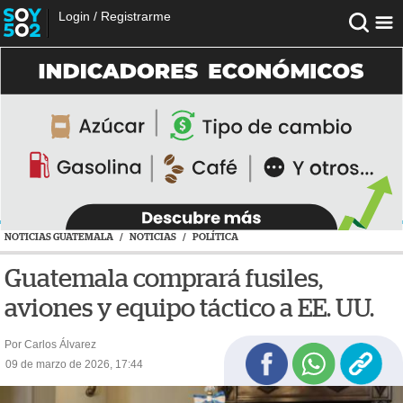
Login
/
Registrarme
NOTICIAS GUATEMALA
/
NOTICIAS
/
POLÍTICA
Guatemala comprará fusiles,
aviones y equipo táctico a EE. UU.
Por Carlos Álvarez
09 de marzo de 2026, 17:44