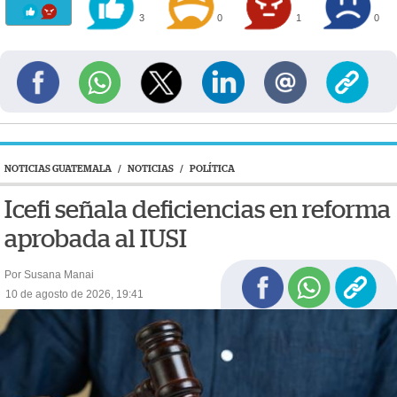
3
0
1
0
NOTICIAS GUATEMALA
/
NOTICIAS
/
POLÍTICA
Icefi señala deficiencias en reforma
aprobada al IUSI
Por Susana Manai
10 de agosto de 2026, 19:41