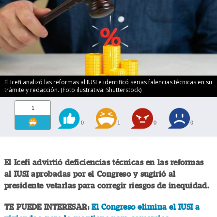
El Icefi analizó las reformas al IUSI e identificó serias falencias técnicas en su
trámite y redacción. (Foto ilustrativa: Shutterstock)
1
0
1
0
0
El Icefi advirtió deficiencias técnicas en las reformas
al IUSI aprobadas por el Congreso y sugirió al
presidente vetarlas para corregir riesgos de inequidad.
TE PUEDE INTERESAR:
El Congreso elimina el IUSI a