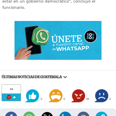
estar en un gobierno democrático", concluyó el
funcionario.
ÚLTIMAS NOTICIAS DE GUATEMALA
44
5
0
39
0