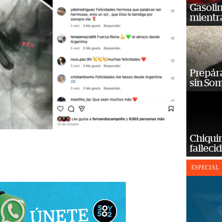
Gasoli
mientr
Prepára
sin So
Chiqui
falleci
ESPECIAL