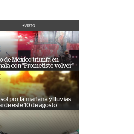
+VISTO
o de México triunfa en
ala con "Prometiste volver"
sol por la mañana y lluvias
tarde este 10 de agosto