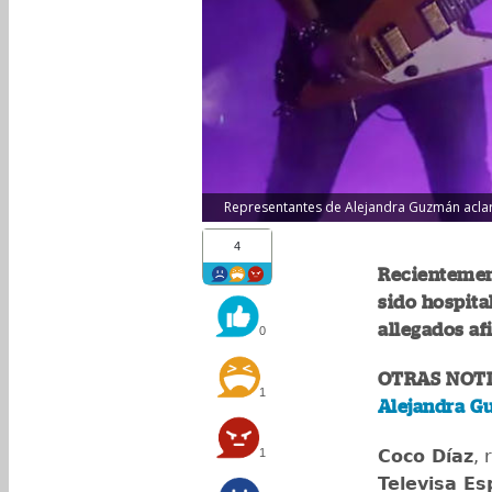
Representantes de Alejandra Guzmán aclara
4
Recientemen
sido hospita
allegados af
0
OTRAS NOTI
1
Alejandra G
1
Coco Díaz
, 
Televisa Es