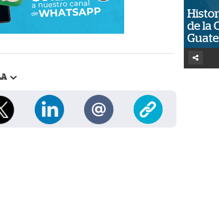
Histor
de la 
Guat
LA