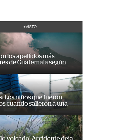
+VISTO
on los apellidos más
res de Guatemala según
: Los niños que fueron
os cuando salieron a una
lo volcado! Accidente deja