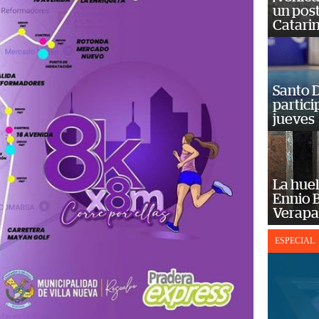
un post
Catarin
Santo D
partici
jueves
La huel
Ennio B
Verapa
ESPECIAL