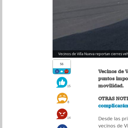
Vecinos de Villa Nueva reportan cierres veh
56
Vecinos de V
puntos impor
movilidad.
15
OTRAS NOTI
8
complicarán 
14
Desde las pr
vecinos de V