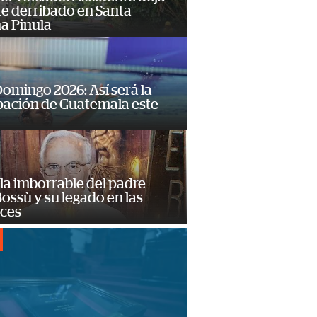
e derribado en Santa
a Pinula
omingo 2026: Así será la
pación de Guatemala este
la imborrable del padre
ossù y su legado en las
ces