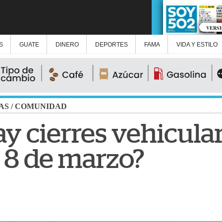
VERS
S
GUATE
DINERO
DEPORTES
FAMA
VIDA Y ESTILO
AS
/
COMUNIDAD
y cierres vehicular
 8 de marzo?