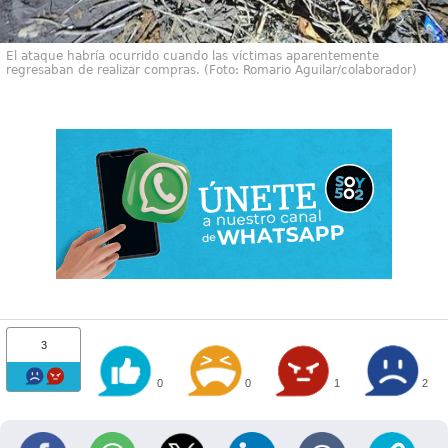
El ataque habría ocurrido cuando las víctimas aparentemente
regresaban de realizar compras. (Foto: Romario Aguilar/colaborador)
3
0
0
1
2