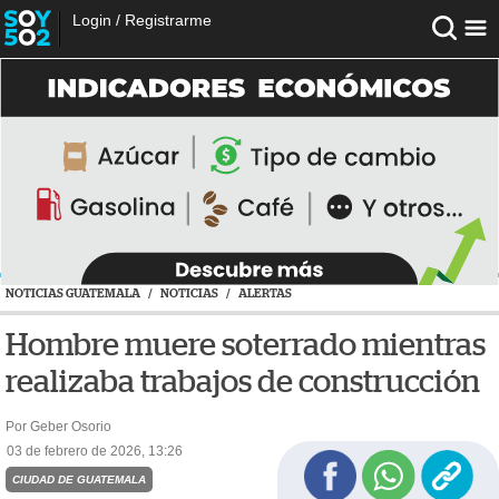
Login
/
Registrarme
NOTICIAS GUATEMALA
/
NOTICIAS
/
ALERTAS
Hombre muere soterrado mientras
realizaba trabajos de construcción
Por Geber Osorio
03 de febrero de 2026, 13:26
CIUDAD DE GUATEMALA