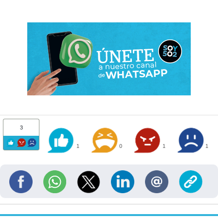
3
1
0
1
1