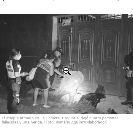
El ataque armado en La Gomera, Escuintla, dejó cuatro personas
fallecidas y una herida. (Foto: Romario Aguilar/colaborador)