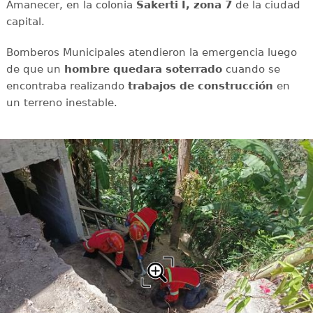
Amanecer, en la colonia
Sakerti I, zona 7
de la ciudad
capital.
Bomberos Municipales atendieron la emergencia luego
de que un
hombre quedara soterrado
cuando se
encontraba realizando
trabajos de construcción
en
un terreno inestable.