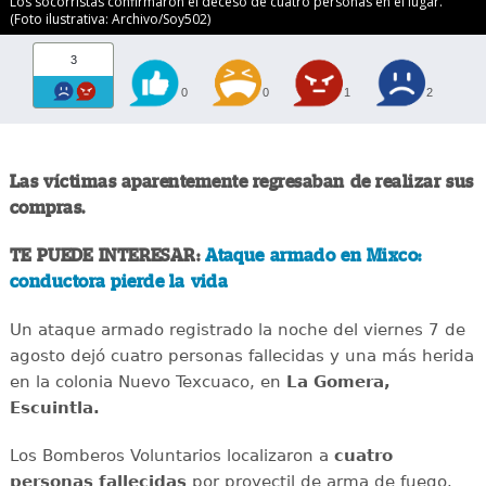
Los socorristas confirmaron el deceso de cuatro personas en el lugar.
(Foto ilustrativa: Archivo/Soy502)
3
0
0
1
2
Las víctimas aparentemente regresaban de realizar sus
compras.
TE PUEDE INTERESAR:
Ataque armado en Mixco:
conductora pierde la vida
Un ataque armado registrado la noche del viernes 7 de
agosto dejó cuatro personas fallecidas y una más herida
en la colonia Nuevo Texcuaco, en
La Gomera,
Escuintla.
Los Bomberos Voluntarios localizaron a
cuatro
personas fallecidas
por proyectil de arma de fuego.