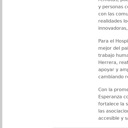
y personas c
con las comu
realidades l
innovadoras,
Para el Hospi
mejor del pa
trabajo huma
Herrera, rea
apoyar y amp
cambiando re
Con la prome
Esperanza co
fortalece la
las asociacio
accesible y 