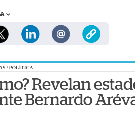
LA
AS
/
POLÍTICA
rmo? Revelan estad
ente Bernardo Arév