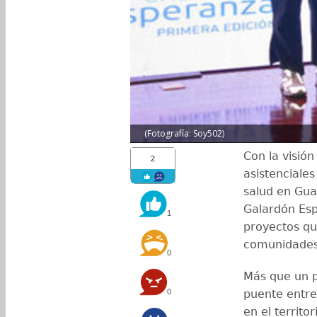
(Fotografía: Soy502)
Con la visión
2
asistenciales
salud en Gua
Galardón Esp
1
proyectos qu
comunidades 
0
Más que un p
0
puente entre
en el territo