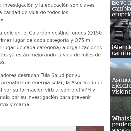
¡Se ve 
a investigación y la educación son claves
cambia 
a calidad de vida de todos los
erupci
os.
a edición, el Galardón destinó fondos (Q150
primer lugar de cada categoría y Q75 mil
¡Atenci
 lugar de cada categoría) a organizaciones
carril r
tos ya están mejorando la vida de miles de
os.
nadores destacan Tula Salud por su
Así luc
 prenatal con energía solar, la Asociación de
Ejércit
l por su formación virtual sobre el VPH y
visión
la por su investigación para prevenir
érvix y mama.
WhatsA
perderá
agosto