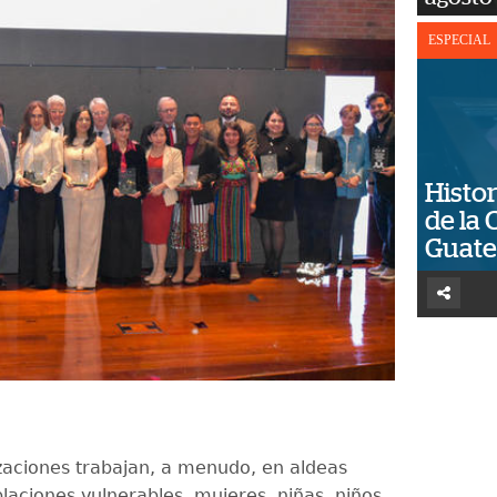
ESPECIAL
Histor
de la 
Guat
zaciones trabajan, a menudo, en aldeas
laciones vulnerables, mujeres, niñas, niños