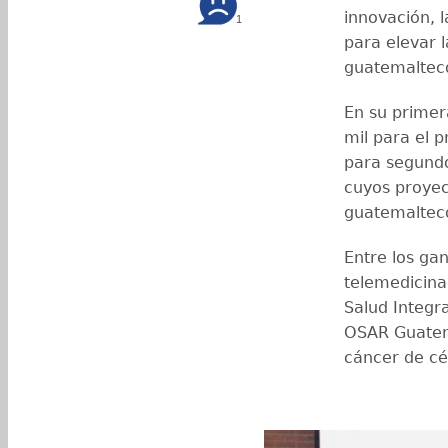
innovación, l
1
para elevar l
guatemaltec
En su primer
mil para el 
para segundo
cuyos proyec
guatemaltec
Entre los ga
telemedicina
Salud Integra
OSAR Guatema
cáncer de c