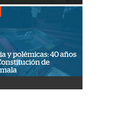
ia y polémicas: 40 años
Constitución de
emala