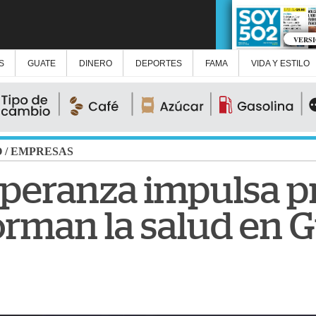
VERS
S
GUATE
DINERO
DEPORTES
FAMA
VIDA Y ESTILO
O
/
EMPRESAS
speranza impulsa p
orman la salud en 