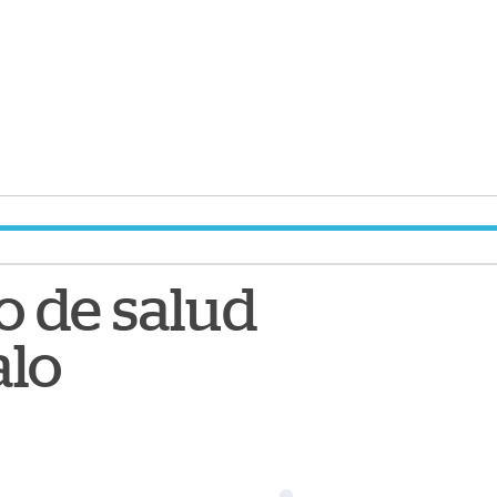
o de salud
alo