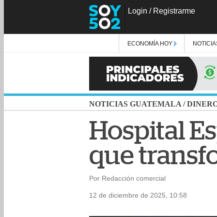
Login
/
Registrarme
ECONOMÍA HOY
NOTICIA
NOTICIAS GUATEMALA
/
DINER
Hospital E
que transf
Por Redacción comercial
12 de diciembre de 2025, 10:58