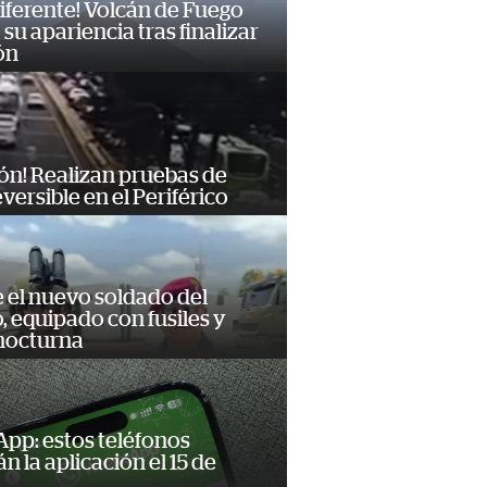
diferente! Volcán de Fuego
su apariencia tras finalizar
ón
ón! Realizan pruebas de
eversible en el Periférico
e el nuevo soldado del
o, equipado con fusiles y
 nocturna
pp: estos teléfonos
n la aplicación el 15 de