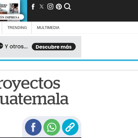
IÓN IMPRESA
TRENDING
MULTIMEDIA
royectos
Guatemala