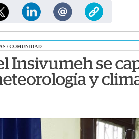
AS
/
COMUNIDAD
el Insivumeh se cap
eteorología y clima