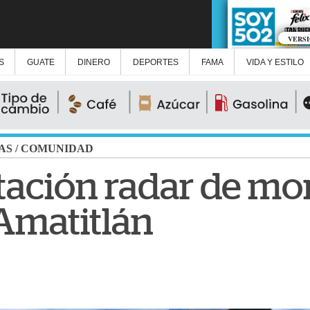
VERS
S
GUATE
DINERO
DEPORTES
FAMA
VIDA Y ESTILO
AS
/
COMUNIDAD
stación radar de mo
 Amatitlán