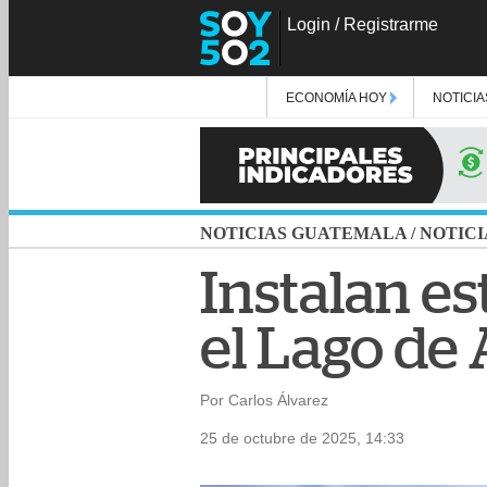
Login
/
Registrarme
ECONOMÍA HOY
NOTICIA
NOTICIAS GUATEMALA
/
NOTICI
Instalan e
el Lago de
Por Carlos Álvarez
25 de octubre de 2025, 14:33