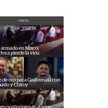
+VISTO
 armado en Mixco:
ora pierde la vida
e de oro para Guatemala con
ado y Chiroy
s posteriores al ataque