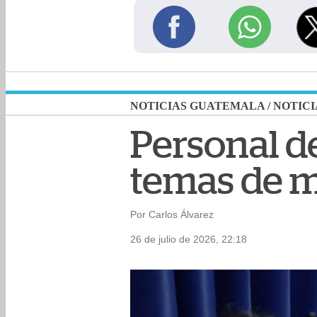
NOTICIAS GUATEMALA
/
NOTICI
Personal d
temas de m
Por Carlos Álvarez
26 de julio de 2026, 22:18