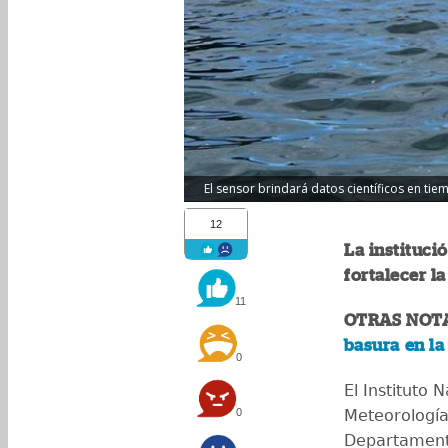
El sensor brindará datos científicos en tie
12
La instituci
fortalecer la
11
OTRAS NOT
basura en la
0
El Instituto 
0
Meteorología
Departamento