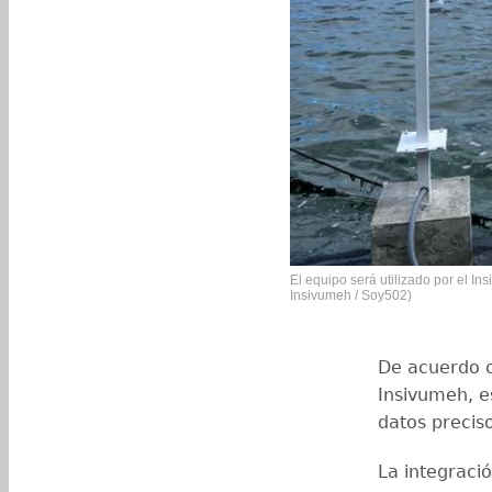
El equipo será utilizado por el In
Insivumeh / Soy502)
De acuerdo c
Insivumeh, e
datos preciso
La integració