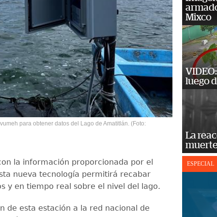
armado
Mixco
VIDEO: 
luego d
sivumeh para obtener datos del Lago de Amatitlán. (Foto:
La reac
muerte
on la información proporcionada por el
ESPECIAL
sta nueva tecnología permitirá recabar
s y en tiempo real sobre el nivel del lago.
n de esta estación a la red nacional de