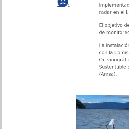
implementado
1
radar en el 
El objetivo d
de monitoreo 
La instalaci
con la Comisi
Oceanográfic
Sustentable 
(Amsa).