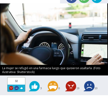
La mujer se refugió en una farmacia luego que quisieron asaltarla. (Foto
ilustrativa: Shutterstock)
32
3
0
19
10