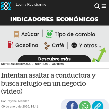
Login
/
Registrarme
NOTICIAS GUATEMALA
/
NOTICIAS
/
ALERTAS
Intentan asaltar a conductora y
busca refugio en un negocio
(video)
Por Reychel Méndez
09 de enero de 2026, 14:41