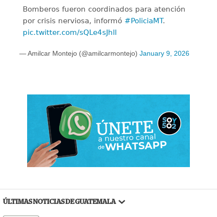
Bomberos fueron coordinados para atención
por crisis nerviosa, informó
#PoliciaMT
.
pic.twitter.com/sQLe4sJhll
— Amilcar Montejo (@amilcarmontejo)
January 9, 2026
ÚLTIMAS NOTICIAS DE GUATEMALA