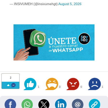
— INSIVUMEH (@insivumehgt)
August 5, 2026
2
1
0
0
1