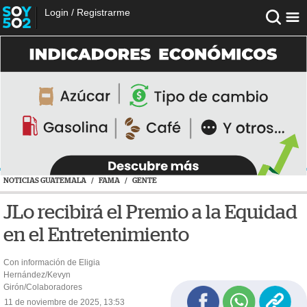
Login
/
Registrarme
NOTICIAS GUATEMALA
/
FAMA
/
GENTE
JLo recibirá el Premio a la Equidad
en el Entretenimiento
Con información de Eligia
Hernández/Kevyn
Girón/Colaboradores
11 de noviembre de 2025, 13:53