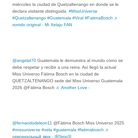
miércoles la ciudad de Quetzaltenango en donde se le
declara visitante distinguida.
#MissUniverse
#Quetzaltenango
#Guatemala
#Viral
#FatimaBosch
♬
sonido original - Mi Xelaju FAN
@angelat70
Guatemala le demuestra al mundo cómo se
debe respetar y recibir a una reina. Así llegó la actual
Miss Universo Fátima Bosch en la ciudad de
QUETZALTENANGO sede del Miss Universo Guatemala
2026 @Fátima Bosch
♬ Another Love -
@fernandodeleon11
@Fátima Bosch Miss Universo 2025
#missuniverse
#xela
#guatemala
#fatimabosch
♬
оригинальный звук - |RSmp3|