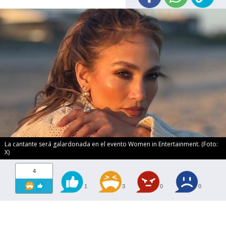
La cantante será galardonada en el evento Women in Entertainment. (Foto:
X)
4
1
3
0
0