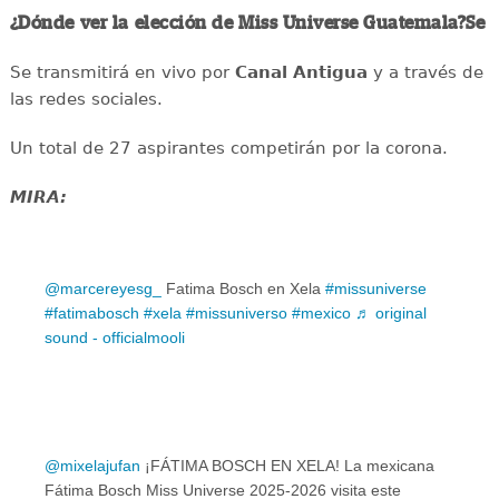
¿Dónde ver la elección de Miss Universe Guatemala?Se
Se transmitirá en vivo por
Canal Antigua
y a través de
las redes sociales.
Un total de 27 aspirantes competirán por la corona.
MIRA:
@marcereyesg_
Fatima Bosch en Xela
#missuniverse
#fatimabosch
#xela
#missuniverso
#mexico
♬ original
sound - officialmooli
@mixelajufan
¡FÁTIMA BOSCH EN XELA! La mexicana
Fátima Bosch Miss Universe 2025-2026 visita este