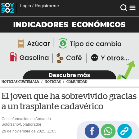
Login
/
Registrarme
NOTICIAS GUATEMALA
/
NOTICIAS
/
COMUNIDAD
El joven que ha sobrevivido gracias
a un trasplante cadavérico
Con información de Armando
Solórzano/Colaborador
29 de noviembre de 2025, 11:05