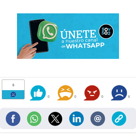
6
0
0
0
6