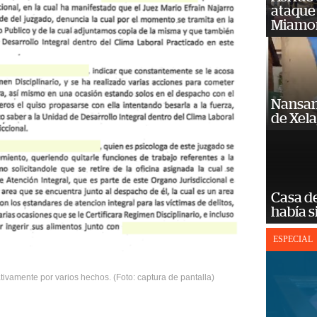
ataque
Miamo
Nansan
de Xel
Casa d
había s
ESPECIAL
tivamente por varios hechos. (Foto: captura de pantalla)