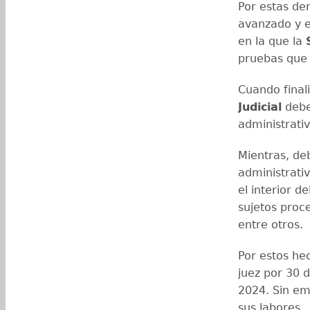
Por estas de
avanzado y 
en la que la
pruebas que 
Cuando final
Judicial
deber
administrati
Mientras, de
administrati
el interior 
sujetos proce
entre otros.
Por estos hec
juez por 30 d
2024. Sin em
sus labores.