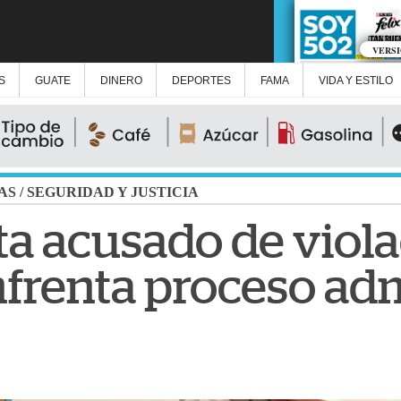
VERS
S
GUATE
DINERO
DEPORTES
FAMA
VIDA Y ESTILO
AS
/
SEGURIDAD Y JUSTICIA
ta acusado de viol
frenta proceso adm