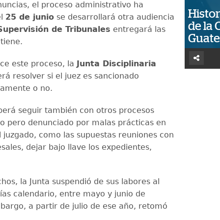
nuncias, el proceso administrativo ha
Histor
el
25 de junio
se desarrollará otra audiencia
de la 
Supervisión de Tribunales
entregará las
Guat
tiene.
ice este proceso, la
Junta Disciplinaria
á resolver si el juez es sancionado
vamente o no.
berá seguir también con otros procesos
vo pero denunciado por malas prácticas en
del juzgado, como las supuestas reuniones con
sales, dejar bajo llave los expedientes,
hos, la Junta suspendió de sus labores al
ías calendario, entre mayo y junio de
bargo, a partir de julio de ese año, retomó