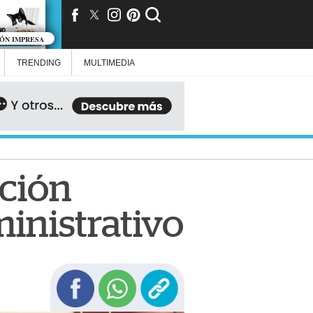
IÓN IMPRESA
TRENDING
MULTIMEDIA
ación
inistrativo