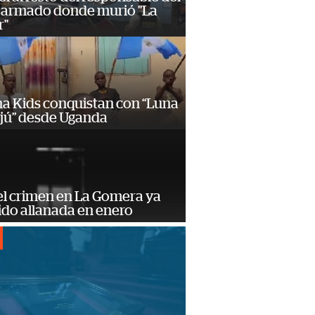
 armado donde murió "La
r"
a Kids conquistan con “Luna
ajú” desde Uganda
el crimen en La Gomera ya
ido allanada en enero