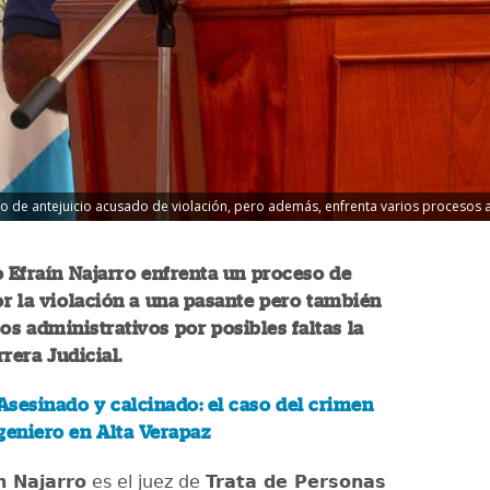
eso de antejuicio acusado de violación, pero además, enfrenta varios procesos a
o Efraín Najarro enfrenta un proceso de
or la violación a una pasante pero también
os administrativos por posibles faltas la
rrera Judicial.
Asesinado y calcinado: el caso del crimen
geniero en Alta Verapaz
n Najarro
es el juez de
Trata de Personas