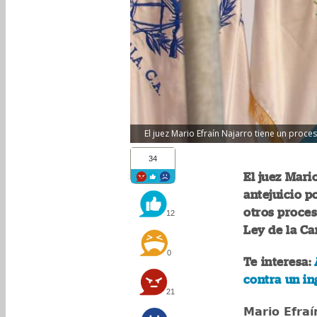
El juez Mario Efraín Najarro tiene un proc
34
El juez Mari
antejuicio p
otros proces
12
Ley de la Ca
0
Te interesa:
contra un in
21
Mario Efraí