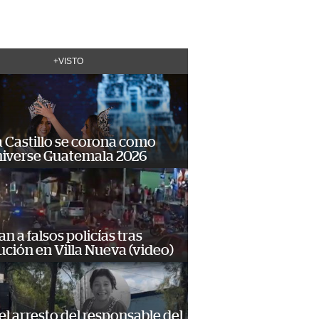
+VISTO
 Castillo se corona como
niverse Guatemala 2026
n a falsos policías tras
ción en Villa Nueva (video)
 el arresto del responsable del