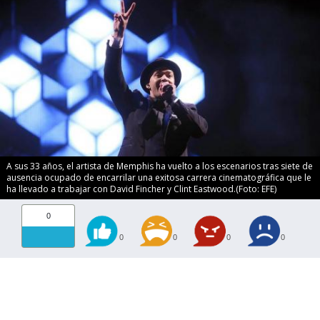
A sus 33 años, el artista de Memphis ha vuelto a los escenarios tras siete de
ausencia ocupado de encarrilar una exitosa carrera cinematográfica que le
ha llevado a trabajar con David Fincher y Clint Eastwood.(Foto: EFE)
0
0
0
0
0