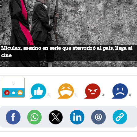
Miculax, asesino en serie que aterrorizó al país, llega al
cine
5
1
1
3
0