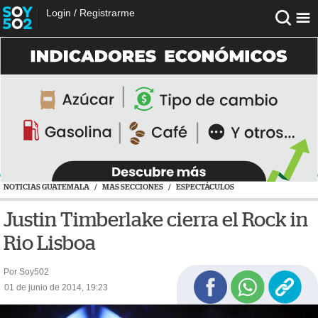
Login
/
Registrarme
NOTICIAS GUATEMALA
/
MAS SECCIONES
/
ESPECTÁCULOS
Justin Timberlake cierra el Rock in
Rio Lisboa
Por Soy502
01 de junio de 2014, 19:23