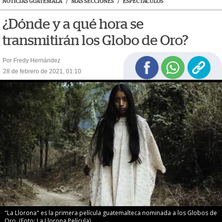
NOTICIAS GUATEMALA
/
MAS SECCIONES
/
ESPECTÁCULOS
¿Dónde y a qué hora se
transmitirán los Globo de Oro?
Por Fredy Hernández
28 de febrero de 2021, 01:10
"La Llorona" es la primera película guatemalteca nominada a los Globos de
Oro. (Foto: La Llorona Película)