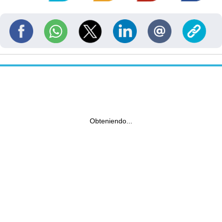
Obteniendo...