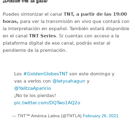
¿Dónde ver la gala?
Puedes sintonizar el canal
TNT, a partir de las 19:00
horas,
para ver la transmisión en vivo que contará con
la interpretación en español. También estará disponible
en el canal
TNT Series
. Si cuentas con acceso a la
plataforma digital de ese canal, podrás estar al
pendiente de la premiación.
Los
#GoldenGlobesTNT
son este domingo y
vas a verlos con
@letysahagun
y
@YalitzaAparicio
¡No te los pierdas!
pic.twitter.com/DQTwo1AQ2o
— TNT™ América Latina (@TNTLA)
February 26, 2021