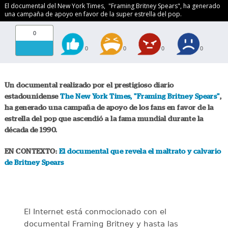
El documental del New York Times, "Framing Britney Spears", ha generado
una campaña de apoyo en favor de la super estrella del pop.
0
0
0
0
0
Un documental realizado por el prestigioso diario
estadounidense
The New York Times, "Framing Britney Spears"
,
ha generado una campaña de apoyo de los fans en favor de la
estrella del pop que ascendió a la fama mundial durante la
década de 1990.
EN CONTEXTO:
El documental que revela el maltrato y calvario
de Britney Spears
El Internet está conmocionado con el
documental Framing Britney y hasta las