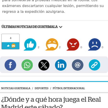
para someterse a pruebas médicas en la rodilla. Los
exámenes descartaron cualquier lesión, permitiendo su
regreso a la expedición azulgrana.
ÚLTIMAS NOTICIAS DE GUATEMALA
4
2
2
0
0
NOTICIAS GUATEMALA
/
DEPORTES
/
FÚTBOL INTERNACIONAL
¿Dónde y a qué hora juega el Real
Madrid este sábado?