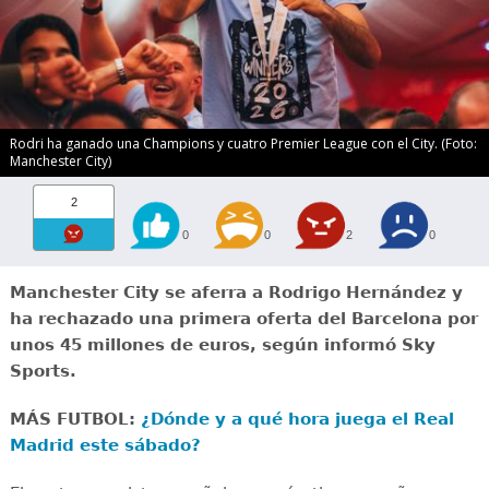
Rodri ha ganado una Champions y cuatro Premier League con el City. (Foto:
Manchester City)
2
0
0
2
0
Manchester City se aferra a Rodrigo Hernández y
ha rechazado una primera oferta del Barcelona por
unos 45 millones de euros, según informó Sky
Sports.
MÁS FUTBOL:
¿Dónde y a qué hora juega el Real
Madrid este sábado?