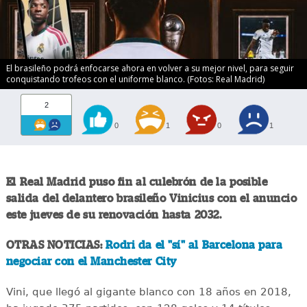
El brasileño podrá enfocarse ahora en volver a su mejor nivel, para seguir
conquistando trofeos con el uniforme blanco. (Fotos: Real Madrid)
2
0
1
0
1
El Real Madrid puso fin al culebrón de la posible
salida del delantero brasileño Vinicius con el anuncio
este jueves de su renovación hasta 2032.
OTRAS NOTICIAS:
Rodri da el "sí" al Barcelona para
negociar con el Manchester City
Vini, que llegó al gigante blanco con 18 años en 2018,