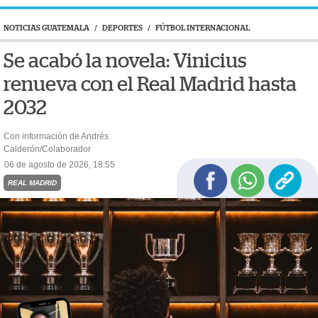
NOTICIAS GUATEMALA
/
DEPORTES
/
FÚTBOL INTERNACIONAL
Se acabó la novela: Vinicius
renueva con el Real Madrid hasta
2032
Con información de Andrés
Calderón/Colaborador
06 de agosto de 2026, 18:55
REAL MADRID