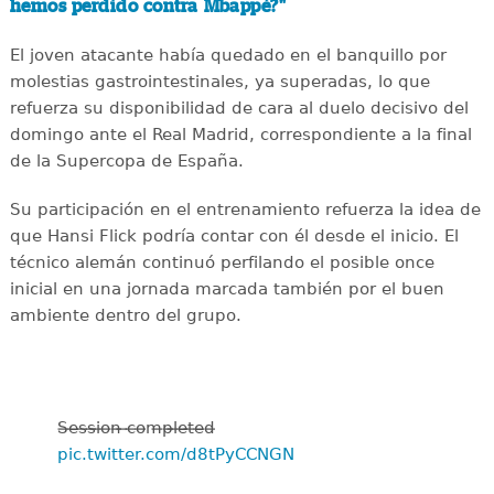
hemos perdido contra Mbappé?"
El joven atacante había quedado en el banquillo por
molestias gastrointestinales, ya superadas, lo que
refuerza su disponibilidad de cara al duelo decisivo del
domingo ante el Real Madrid, correspondiente a la final
de la Supercopa de España.
Su participación en el entrenamiento refuerza la idea de
que Hansi Flick podría contar con él desde el inicio. El
técnico alemán continuó perfilando el posible once
inicial en una jornada marcada también por el buen
ambiente dentro del grupo.
S̶e̶s̶s̶i̶o̶n̶ ̶c̶o̶m̶p̶l̶e̶t̶e̶d̶
pic.twitter.com/d8tPyCCNGN