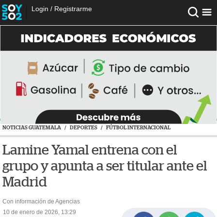
Login
/
Registrarme
NOTICIAS GUATEMALA
/
DEPORTES
/
FÚTBOL INTERNACIONAL
Lamine Yamal entrena con el
grupo y apunta a ser titular ante el
Madrid
Con información de Agencias
10 de enero de 2026, 13:29