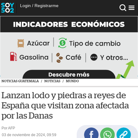
Login
/
Registrarme
NOTICIAS GUATEMALA
/
NOTICIAS
/
MUNDO
Lanzan lodo y piedras a reyes de
España que visitan zona afectada
por las Danas
Por AFP
03 de noviembre de 2024, 09:59