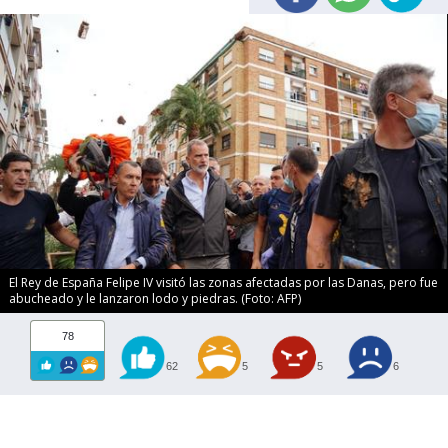
El Rey de España Felipe IV visitó las zonas afectadas por las Danas, pero fue
abucheado y le lanzaron lodo y piedras. (Foto: AFP)
78
62
5
5
6