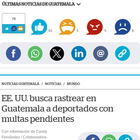
ÚLTIMAS NOTICIAS DE GUATEMALA
78
62
5
5
6
NOTICIAS GUATEMALA
/
NOTICIAS
/
MUNDO
EE. UU. busca rastrear en
Guatemala a deportados con
multas pendientes
Con información de Candy
Fernández / Colaboradora