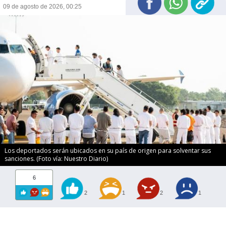
09 de agosto de 2026, 00:25
Los deportados serán ubicados en su país de origen para solventar sus
sanciones. (Foto vía: Nuestro Diario)
6
2
1
2
1