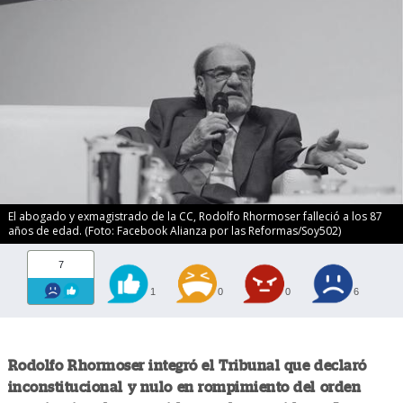
El abogado y exmagistrado de la CC, Rodolfo Rhormoser falleció a los 87
años de edad. (Foto: Facebook Alianza por las Reformas/Soy502)
7
1
0
0
6
Rodolfo Rhormoser integró el Tribunal que declaró
inconstitucional y nulo en rompimiento del orden