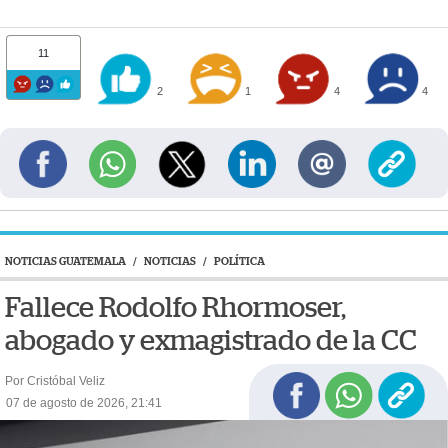
11
2
1
4
4
NOTICIAS GUATEMALA
/
NOTICIAS
/
POLÍTICA
Fallece Rodolfo Rhormoser,
abogado y exmagistrado de la CC
Por Cristóbal Veliz
07 de agosto de 2026, 21:41