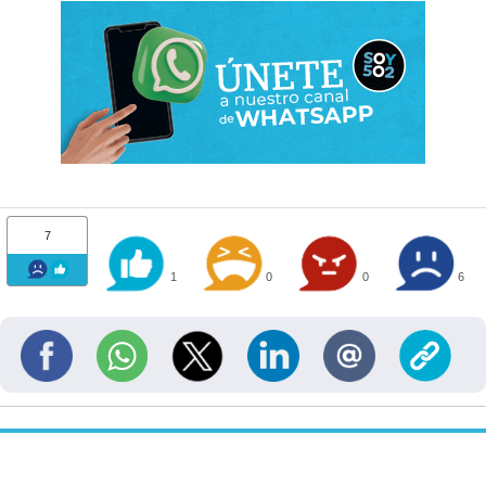
7
1
0
0
6