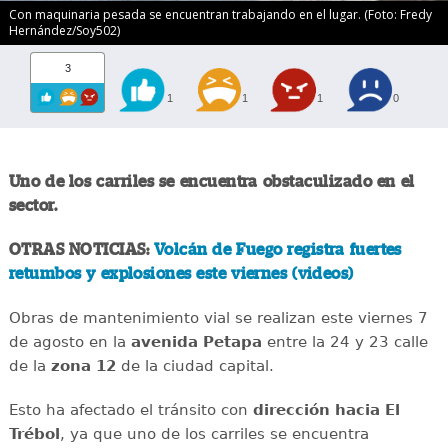
Con maquinaria pesada se encuentran trabajando en el lugar. (Foto: Fredy
Hernández/Soy502)
3
1
1
1
0
Uno de los carriles se encuentra obstaculizado en el
sector.
OTRAS NOTICIAS:
Volcán de Fuego registra fuertes
retumbos y explosiones este viernes (videos)
Obras de mantenimiento vial se realizan este viernes 7
de agosto en la
avenida
Petapa
entre la 24 y 23 calle
de la
zona 12
de la ciudad capital.
Esto ha afectado el tránsito con
dirección hacia El
Trébol
, ya que uno de los carriles se encuentra