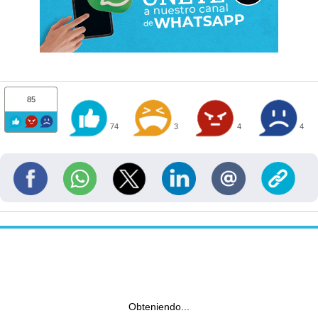
85
74
3
4
4
Obteniendo...