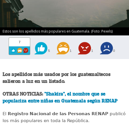
Estos son los apellidos más populares en Guatemala. (Foto: Pexels)
7
5
1
1
0
Los apellidos más usados por los guatemaltecos
salieron a luz en un listado.
OTRAS NOTICIAS:
"Shakira", el nombre que se
populariza entre niñas en Guatemala según RENAP
El
Registro Nacional de las Personas RENAP
publicó
los más populares en toda la República.