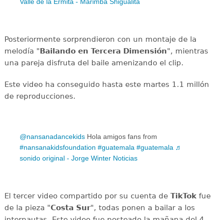
Valle de la Ermita - Marimba Shigualita
Posteriormente sorprendieron con un montaje de la
melodía "
Bailando en Tercera Dimensión
", mientras
una pareja disfruta del baile amenizando el clip.
Este video ha conseguido hasta este martes 1.1 millón
de reproducciones.
@nansanadancekids
Hola amigos fans from
#nansanakidsfoundation
#guatemala
#guatemala
♬
sonido original - Jorge Winter Noticias
El tercer video compartido por su cuenta de
TikTok
fue
de la pieza "
Costa Sur
", todas ponen a bailar a los
internautas. Este video fue posteado la mañana del 4