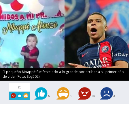
El pequeño Mbappé fue festejado a lo grande por arribar a su primer año
de vida. (Foto: Soy502)
25
5
3
14
3