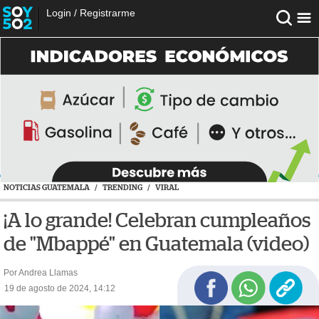
Login
/
Registrarme
NOTICIAS GUATEMALA
/
TRENDING
/
VIRAL
¡A lo grande! Celebran cumpleaños
de "Mbappé" en Guatemala (video)
Por Andrea Llamas
19 de agosto de 2024, 14:12