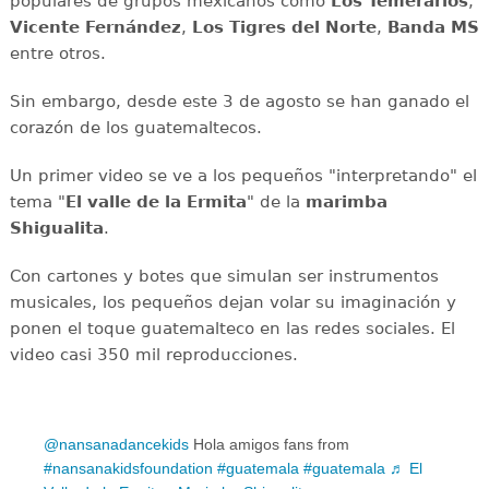
populares de grupos mexicanos como
Los Temerarios
,
Vicente Fernández
,
Los Tigres del Norte
,
Banda MS
entre otros.
Sin embargo, desde este 3 de agosto se han ganado el
corazón de los guatemaltecos.
Un primer video se ve a los pequeños "interpretando" el
tema "
El valle de la Ermita
" de la
marimba
Shigualita
.
Con cartones y botes que simulan ser instrumentos
musicales, los pequeños dejan volar su imaginación y
ponen el toque guatemalteco en las redes sociales. El
video casi 350 mil reproducciones.
@nansanadancekids
Hola amigos fans from
#nansanakidsfoundation
#guatemala
#guatemala
♬ El