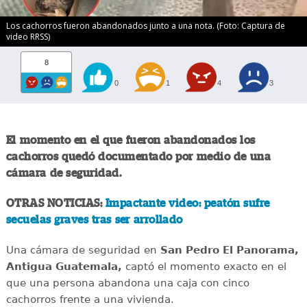
Los cachorros fueron abandonados junto a una nota. (Foto: Captura de
video RRSS)
8
0
1
4
3
El momento en el que fueron abandonados los
cachorros quedó documentado por medio de una
cámara de seguridad.
OTRAS NOTICIAS:
Impactante video: peatón sufre
secuelas graves tras ser arrollado
Una cámara de seguridad en
San Pedro El Panorama,
Antigua Guatemala,
captó el momento exacto en el
que una persona abandona una caja con cinco
cachorros frente a una vivienda.