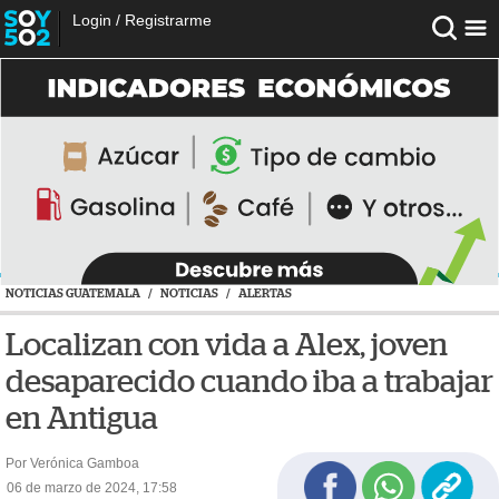
Login
/
Registrarme
NOTICIAS GUATEMALA
/
NOTICIAS
/
ALERTAS
Localizan con vida a Alex, joven
desaparecido cuando iba a trabajar
en Antigua
Por Verónica Gamboa
06 de marzo de 2024, 17:58