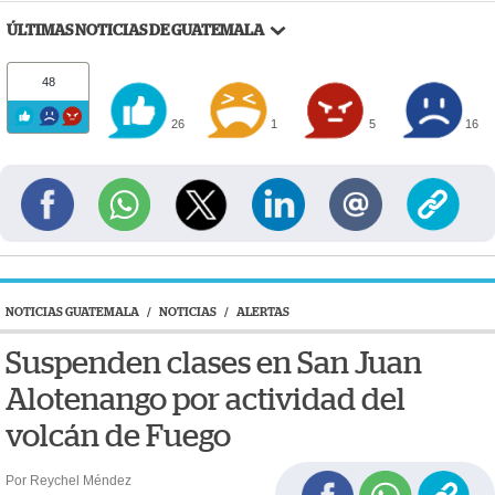
ÚLTIMAS NOTICIAS DE GUATEMALA
48
26
1
5
16
NOTICIAS GUATEMALA
/
NOTICIAS
/
ALERTAS
Suspenden clases en San Juan
Alotenango por actividad del
volcán de Fuego
Por Reychel Méndez