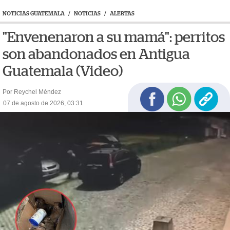
NOTICIAS GUATEMALA
/
NOTICIAS
/
ALERTAS
"Envenenaron a su mamá": perritos
son abandonados en Antigua
Guatemala (Video)
Por Reychel Méndez
07 de agosto de 2026, 03:31