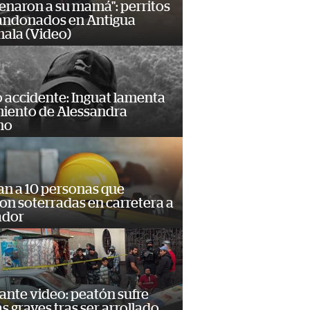
enaron a su mamá": perritos
andonados en Antigua
ala (Video)
 accidente: Inguat lamenta
miento de Alessandra
no
an a 10 personas que
n soterradas en carretera a
ador
ante video: peatón sufre
s graves tras ser arrollado