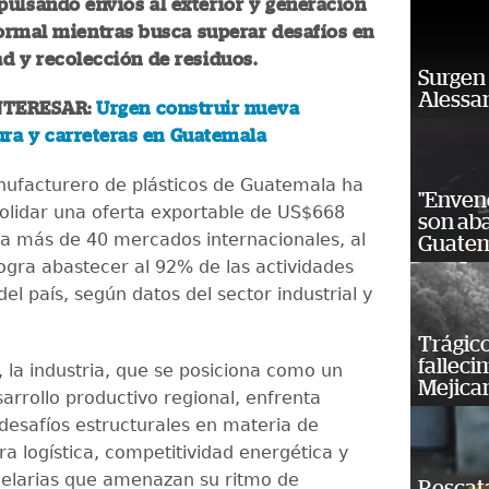
pulsando envíos al exterior y generación
ormal mientras busca superar desafíos en
ad y recolección de residuos.
Surgen 
Alessan
NTERESAR:
Urgen construir nueva
ura y carreteras en Guatemala
nufacturero de plásticos de Guatemala ha
"Enven
olidar una oferta exportable de US$668
son ab
ia más de 40 mercados internacionales, al
Guatem
ogra abastecer al 92% de las actividades
l país, según datos del sector industrial y
Trágico
falleci
 la industria, que se posiciona como un
Mejica
arrollo productivo regional, enfrenta
desafíos estructurales en materia de
ra logística, competitividad energética y
elarias que amenazan su ritmo de
Rescat