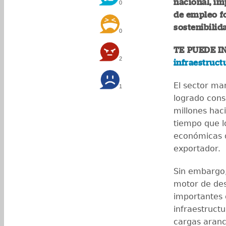
nacional, im
0
de empleo f
sostenibilid
0
TE PUEDE I
2
infraestruct
El sector ma
1
logrado cons
millones hac
tiempo que l
económicas de
exportador.
Sin embargo,
motor de des
importantes 
infraestructu
cargas aranc