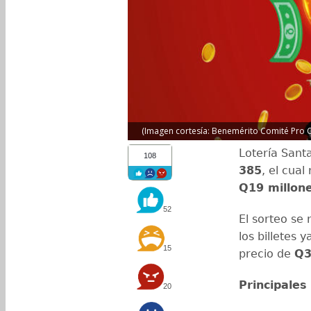
(Imagen cortesía: Benemérito Comité Pro 
Lotería Santa
108
385
, el cua
Q19 millon
52
El sorteo se 
los billetes 
15
precio de
Q3
Principales
20