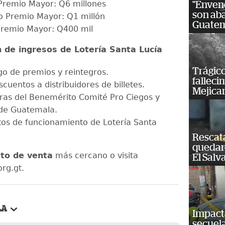
Premio Mayor: Q6 millones
"Enven
son ab
 Premio Mayor: Q1 millón
Guatem
Premio Mayor: Q400 mil
n de ingresos de Lotería Santa Lucía
Trágico
o de premios y reintegros.
falleci
uentos a distribuidores de billetes.
Mejica
as del Benemérito Comité Pro Ciegos y
de Guatemala.
os de funcionamiento de Lotería Santa
Rescat
quedaro
to de venta
más cercano o visita
El Salv
rg.gt.
LA
Impact
secuela