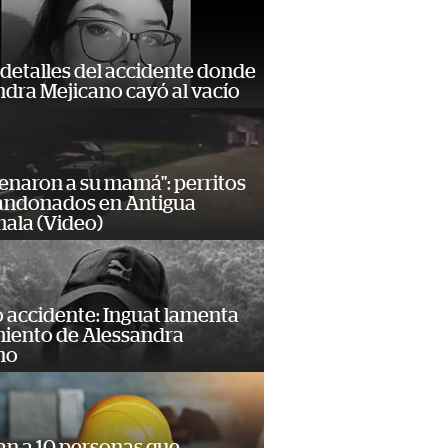
detalles del accidente donde
dra Mejicano cayó al vacío
enaron a su mamá": perritos
andonados en Antigua
ala (Video)
 accidente: Inguat lamenta
miento de Alessandra
no
an a 10 personas que