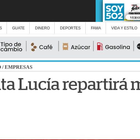
VERS
S
GUATE
DINERO
DEPORTES
FAMA
VIDA Y ESTILO
O
/
EMPRESAS
ta Lucía repartirá 