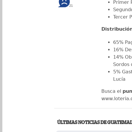
Primer 
21
Segundo
Tercer 
Distribució
65% Pag
16% Desc
14% Obr
Sordos 
5% Gast
Lucía
Busca el
pun
www.loteria.o
ÚLTIMAS NOTICIAS DE GUATEMA