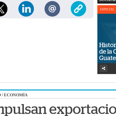
ESPECIAL
Histor
de la 
Guat
O
/
ECONOMÍA
impulsan exportaci