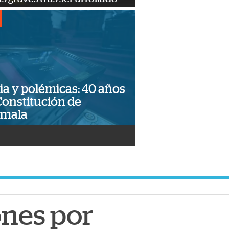
ia y polémicas: 40 años
Constitución de
emala
ones por